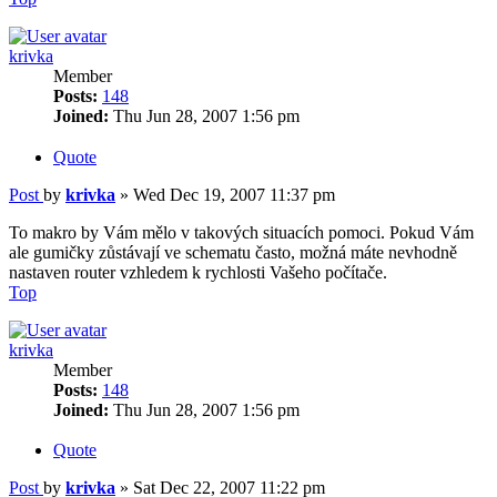
krivka
Member
Posts:
148
Joined:
Thu Jun 28, 2007 1:56 pm
Quote
Post
by
krivka
»
Wed Dec 19, 2007 11:37 pm
To makro by Vám mělo v takových situacích pomoci. Pokud Vám
ale gumičky zůstávají ve schematu často, možná máte nevhodně
nastaven router vzhledem k rychlosti Vašeho počítače.
Top
krivka
Member
Posts:
148
Joined:
Thu Jun 28, 2007 1:56 pm
Quote
Post
by
krivka
»
Sat Dec 22, 2007 11:22 pm