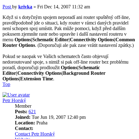
Post
by
krivka
»
Fri Dec 14, 2007 11:32 am
Když si s dotyčným spojem neporadí ani router spuštěný off-line,
pravděpodobně jde o situaci, kdy router v rámci daných pravidel
není schopen spoj umístit. Pak může pomoci, když před dalším
pokusem zjemníte rastr nebo upravíte i další nastavení routeru v
menu
Options|Schematic Editor|Connectivity Options|Common
Router Options
. (Doporučuji ale pak zase vrátit nastavení zpátky.)
Pokud se naopak ve Vašich schematech často objevují
nedoroutované spoje, s nimiž si pak off-line router bez problému
poradí, doporučuji prodloužit
Options|Schematic
Editor|Connectivity Options|Background Router
Options|Extension Time
.
Top
Petr Horský
Member
Posts:
621
Joined:
Tue Jun 19, 2007 12:40 pm
Location:
Praha
Contact:
Contact Petr Horský