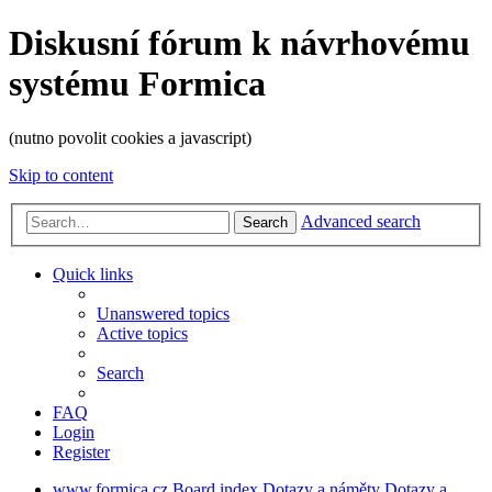
Diskusní fórum k návrhovému
systému Formica
(nutno povolit cookies a javascript)
Skip to content
Advanced search
Search
Quick links
Unanswered topics
Active topics
Search
FAQ
Login
Register
www.formica.cz
Board index
Dotazy a náměty
Dotazy a