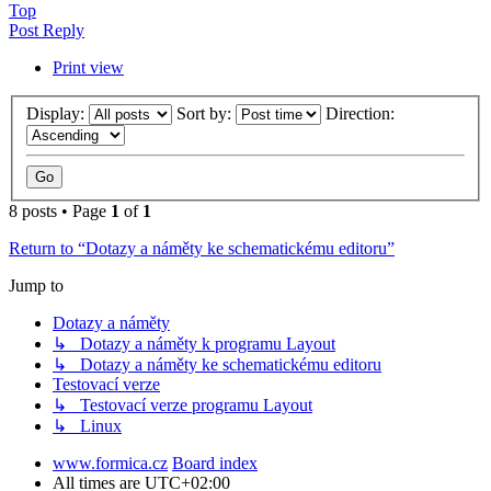
Top
Post Reply
Print view
Display:
Sort by:
Direction:
8 posts • Page
1
of
1
Return to “Dotazy a náměty ke schematickému editoru”
Jump to
Dotazy a náměty
↳ Dotazy a náměty k programu Layout
↳ Dotazy a náměty ke schematickému editoru
Testovací verze
↳ Testovací verze programu Layout
↳ Linux
www.formica.cz
Board index
All times are
UTC+02:00