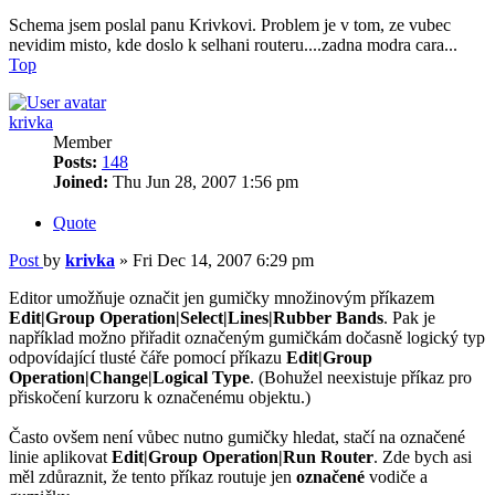
Schema jsem poslal panu Krivkovi. Problem je v tom, ze vubec
nevidim misto, kde doslo k selhani routeru....zadna modra cara...
Top
krivka
Member
Posts:
148
Joined:
Thu Jun 28, 2007 1:56 pm
Quote
Post
by
krivka
»
Fri Dec 14, 2007 6:29 pm
Editor umožňuje označit jen gumičky množinovým příkazem
Edit|Group Operation|Select|Lines|Rubber Bands
. Pak je
například možno přiřadit označeným gumičkám dočasně logický typ
odpovídající tlusté čáře pomocí příkazu
Edit|Group
Operation|Change|Logical Type
. (Bohužel neexistuje příkaz pro
přiskočení kurzoru k označenému objektu.)
Často ovšem není vůbec nutno gumičky hledat, stačí na označené
linie aplikovat
Edit|Group Operation|Run Router
. Zde bych asi
měl zdůraznit, že tento příkaz routuje jen
označené
vodiče a