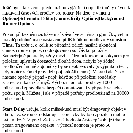
Ještě bych ke svému předchozímu vyjádření doplnil stručný návod k
nastavení časových prodlev pro router. Najdete je v menu
Options|Schematic Editor|Connectivity Options|Background
Router Options
.
Pokud při běžném zacházení zůstávají ve schématu gumičky, velmi
pravděpodobně máte nastavenu příliš krátkou prodlevu
Extension
Time
. Ta určuje, o kolik se případně odloží násilné ukončení
činnosti routeru poté, co dragovanou součástku položíte.
Samozřejmě pokud by vždy mezi ustálením kurzoru a pokynem pro
položení uplynula dostatečně dlouhá doba, nebylo by žádné
prodloužení nutné a gumičky by se neobjevovaly (s výjimkou těch,
kdy router v rámci pravidel spoj položit neumí). V praxi ale často
nastane opačný případ - např. když se při položení součástky
zachvěje ruka držící myš. Výchozí hodnota prodlevy 1000
milisekund zpravidla zabezpečí doroutování i v případě velkého
počtu spojů. Můžete ji ale v případě potřeby prodloužit až na 30000
milisekund.
Start Delay
určuje, kolik milisekund musí být dragovaný objekt v
klidu, než se router odstartuje. Teoreticky by toto zpoždění mohlo
být i nulové. V praxi však taková hodnota často způsobuje trhaný
posun dragovaného objektu. Výchozí hodnota je proto 50
milisekund.