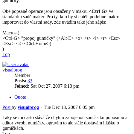
gumičky.
Obě popsané operace jsou obsaženy v makru
<Ctrl-G>
ve
standardní sadě maker. Pro ty, kdo by si chtěli podobné makro
importovat do vlastní sady, zde uvádím také jeho zápis:
Macros (
<Ctrl-G> "propoj gumičky" (<Alt-E> <o> <s> <l> <r> <Esc>
<Esc> <r> <Ctrl-Home>)
)
Top
visualprog
Member
Posts:
33
Joined:
Sat Oct 27, 2007 6:13 pm
Quote
Post
by
visualprog
»
Tue Dec 18, 2007 6:05 pm
Taky se mi často stává že chytnu zapojenou součástku poposunu a
editor vyrobí gumičky, opravím to ale stále dostávám hlášku o
gumičkách.
Top