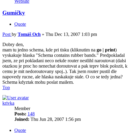
Website
Gumičky
Quote
Post
by
Tomáš Och
»
Thu Dec 13, 2007 1:03 pm
Dobry den,
mam tu jedno schema, kde pri tisku (kliknutim na
go | print
)
vyskakuje hlaska "Schema contains rubber bands." Predpokladal
jsem, ze pri pokladani neco nekde router nestlihl naroutovat (dalsi
otazkou je proc ho nenechat doroutovat a pak teprv blok polozit, k
cemu je mit nedoroutovany spoj..). Tak jsem router pustil dle
napovedy rucne, ale hlaska naskakuje stale. O co se tedy jedna?
Schema kdyztak mohu poslat mailem.
Top
krivka
Member
Posts:
148
Joined:
Thu Jun 28, 2007 1:56 pm
Quote