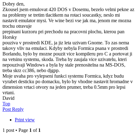
Dobry den,
Zkousel jsem emulovat 420 DOS v Dosemu, bezelo velmi pekne az
na problemy se tretim tlacitkem na rotaci soucastky, neslo mi
nastavit emulator mysi. Ve wine bezi vse jak ma, jenom me mozna
trochu otravuje
prepinani kurzoru pri prechodu na pracovni plochu, kterou pan
Horsky
pouziva v prostredi KDE, ja jiz leta uzivam Gnome. To zas nema
takovy vliv na emulaci. Kdyby nebyla Formica psana v prostredi
Borlandu, bylo by mozne pouzit vice kompileru pro C a portovat ji
na vetsinu systemu, skoda. Treba by zaujala vice uzivatelu, kteri
nepouzivaji Windows a byla by stale prenositelna na MS-DOS,
treba skrz cc386, nebo djgpp.
Moje uvaha pro vylepseni funkci systemu Formica, kdyz budu
vyrabet desticku po domacku, bylo by vhodne nastavit hromadne v
dimension vrtaci otvory na jeden prumer, treba 0.5mm pro lepsi
vrtani.
David
Top
Post Reply
Print view
1 post • Page
1
of
1