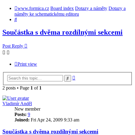
www.formica.cz
Board index
Dotazy a náměty
Dotazy a
náměty ke schematickému editoru
Search
Součástka s dvěma rozdílnými sekcemi
Post Reply
Print view
Advanced
Search
search
2 posts • Page
1
of
1
Vladimír Anděl
New member
Posts:
9
Joined:
Fri Apr 24, 2009 9:33 am
Součástka s dvěma rozdílnými sekcemi