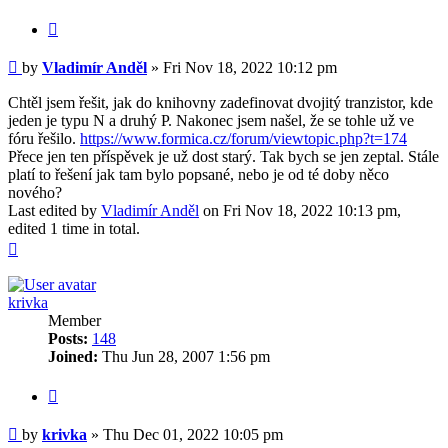
Quote
Post
by
Vladimír Anděl
»
Fri Nov 18, 2022 10:12 pm
Chtěl jsem řešit, jak do knihovny zadefinovat dvojitý tranzistor, kde
jeden je typu N a druhý P. Nakonec jsem našel, že se tohle už ve
fóru řešilo.
https://www.formica.cz/forum/viewtopic.php?t=174
Přece jen ten příspěvek je už dost starý. Tak bych se jen zeptal. Stále
platí to řešení jak tam bylo popsané, nebo je od té doby něco
nového?
Last edited by
Vladimír Anděl
on Fri Nov 18, 2022 10:13 pm,
edited 1 time in total.
Top
krivka
Member
Posts:
148
Joined:
Thu Jun 28, 2007 1:56 pm
Quote
Post
by
krivka
»
Thu Dec 01, 2022 10:05 pm