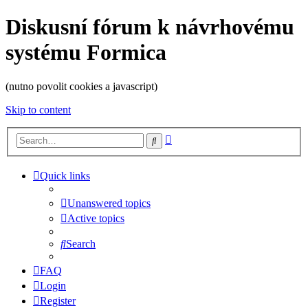
Diskusní fórum k návrhovému
systému Formica
(nutno povolit cookies a javascript)
Skip to content
Advanced
Search
search
Quick links
Unanswered topics
Active topics
Search
FAQ
Login
Register