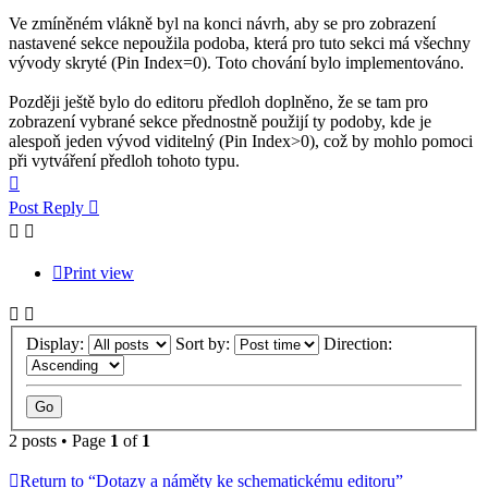
Ve zmíněném vlákně byl na konci návrh, aby se pro zobrazení
nastavené sekce nepoužila podoba, která pro tuto sekci má všechny
vývody skryté (Pin Index=0). Toto chování bylo implementováno.
Později ještě bylo do editoru předloh doplněno, že se tam pro
zobrazení vybrané sekce přednostně použijí ty podoby, kde je
alespoň jeden vývod viditelný (Pin Index>0), což by mohlo pomoci
při vytváření předloh tohoto typu.
Top
Post Reply
Print view
Display:
Sort by:
Direction:
2 posts • Page
1
of
1
Return to “Dotazy a náměty ke schematickému editoru”