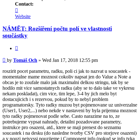
Contact:
Contact
Tomáš
Website
Och
NÁMĚT: Rozšíření počtu polí ve vlastnosti
součástky
Quote
Post
by
Tomáš Och
»
Wed Jan 17, 2018 12:55 pm
roszirit pocet parametru, radku, poli ci jak to nazvat u soucastek -
momentalne mame moznost cokoliv napsat jen do Value a Note a
obcas je to zoufale malo jak maximalni delkou stringu, tak by se
hodilo mit vice samostatnych radku (aby se to dalo take ve vykresu
nekam poskladat), cim vice, tim lepe, 3-4 by jich melo byt
dostacujicich i s rezervou, pokud by to nebyl problem
programatorsky. Tyto radky muzou byt pojmenovane uz univerzalne
(User1, User2,...) nebo nekde v nastaveni by byla prijemna moznost
tyto radky pojmenovat podle sebe. Casto narazime na to, ze
potrebujeme vypsat nahrady, detailni pozadovane parametry,
instrukce pro osazeni, atd., ktere se maji prenest do seznamu
soucastek i na desku (do nasledne tvorby CSV pro storjove osazeni)
a v nouzi nejvyssi pouzijeme i Component info (pokud se info tyka