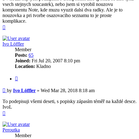
vsech stejnych soucastek), nebo jsem si vyrobil nouzovu
komponentu Note, kde muzu vyuzit dalsi dva radky. Ale je to
nouzovka a pri tvorbe osazovaciho seznamu to je proste
komplikace.
Top
Ivo Löffler
Member
Posts:
65
Joined:
Fri Jul 20, 2007 8:10 pm
Location:
Kladno
Quote
Post
by
Ivo Löffler
»
Wed Mar 28, 2018 8:18 am
To podepisuji všemi deseti, s popisky zápasím téměř na každé desce.
IvoL
Top
Peroutka
Member