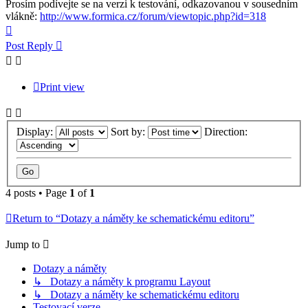
Prosím podívejte se na verzi k testování, odkazovanou v sousedním
vlákně:
http://www.formica.cz/forum/viewtopic.php?id=318
Top
Post Reply
Print view
Display:
Sort by:
Direction:
4 posts • Page
1
of
1
Return to “Dotazy a náměty ke schematickému editoru”
Jump to
Dotazy a náměty
↳ Dotazy a náměty k programu Layout
↳ Dotazy a náměty ke schematickému editoru
Testovací verze