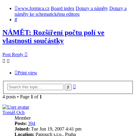
www.formica.cz
Board index
Dotazy a náměty
Dotazy a
náměty ke schematickému editoru
Search
NÁMĚT: Rozšíření počtu polí ve
vlastnosti součástky
Post Reply
Print view
Advanced
Search
search
4 posts • Page
1
of
1
Tomáš Och
Member
Posts:
394
Joined:
Tue Jun 19, 2007 4:41 pm
Location:
Papouch s.r.o., Praha