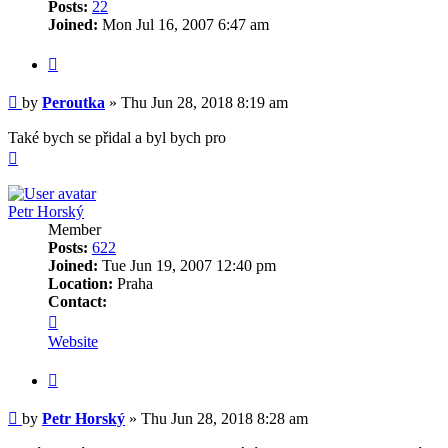
Posts:
22
Joined:
Mon Jul 16, 2007 6:47 am
Quote
Post
by
Peroutka
»
Thu Jun 28, 2018 8:19 am
Také bych se přidal a byl bych pro
Top
Petr Horský
Member
Posts:
622
Joined:
Tue Jun 19, 2007 12:40 pm
Location:
Praha
Contact:
Contact
Petr
Website
Horský
Quote
Post
by
Petr Horský
»
Thu Jun 28, 2018 8:28 am