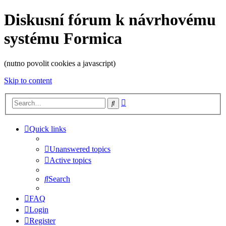
Diskusní fórum k návrhovému
systému Formica
(nutno povolit cookies a javascript)
Skip to content
Advanced
Search
search
Quick links
Unanswered topics
Active topics
Search
FAQ
Login
Register