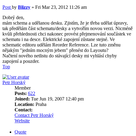
Post
by
Blizzy
»
Fri Mar 23, 2012 11:26 am
Dobrý den,
mám schema a udělanou desku. Zjistím, že je třeba udělat úpravy,
tak předělám část schematu/desky a vytvořím novou verzi. Nicméně
kvůli přehlednosti chci nakonec provést přejmenování součástek ve
schematu i na desce. Elektrické zapojení zůstane stejné. Ve
schematic editoru udělám Reorder Reference. Lze tuto změnu
nějakým "jedním mocným jebem" přenést do Layoutu?
Načtení nového netlistu do stávající desky mi vyhlásí chyby
zapojení a pouzder.
Top
Petr Horský
Member
Posts:
622
Joined:
Tue Jun 19, 2007 12:40 pm
Location:
Praha
Contact:
Contact Petr Horský
Website
Quote