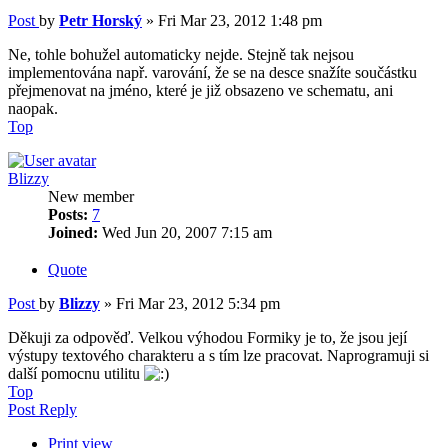
Post
by
Petr Horský
»
Fri Mar 23, 2012 1:48 pm
Ne, tohle bohužel automaticky nejde. Stejně tak nejsou
implementována např. varování, že se na desce snažíte součástku
přejmenovat na jméno, které je již obsazeno ve schematu, ani
naopak.
Top
Blizzy
New member
Posts:
7
Joined:
Wed Jun 20, 2007 7:15 am
Quote
Post
by
Blizzy
»
Fri Mar 23, 2012 5:34 pm
Děkuji za odpověď. Velkou výhodou Formiky je to, že jsou její
výstupy textového charakteru a s tím lze pracovat. Naprogramuji si
další pomocnu utilitu
Top
Post Reply
Print view