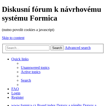
Diskusní fórum k návrhovému
systému Formica
(nutno povolit cookies a javascript)
Skip to content
Advanced search
Search
Quick links
Unanswered topics
Active topics
Search
FAQ
Login
Register
www.formica.cz
Board index
Dotazy a náměty
Dotazy a