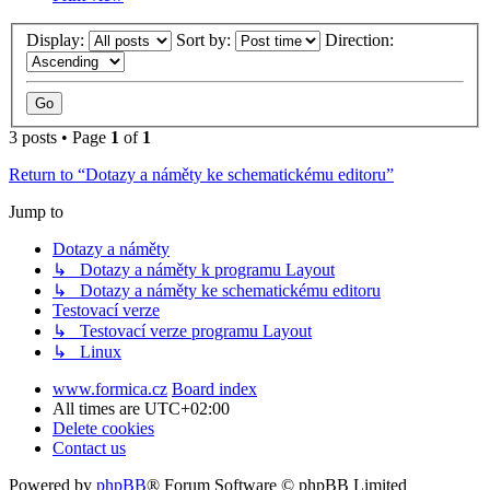
Display:
Sort by:
Direction:
3 posts • Page
1
of
1
Return to “Dotazy a náměty ke schematickému editoru”
Jump to
Dotazy a náměty
↳ Dotazy a náměty k programu Layout
↳ Dotazy a náměty ke schematickému editoru
Testovací verze
↳ Testovací verze programu Layout
↳ Linux
www.formica.cz
Board index
All times are
UTC+02:00
Delete cookies
Contact us
Powered by
phpBB
® Forum Software © phpBB Limited