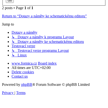
2 posts • Page
1
of
1
Return to “Dotazy a náměty ke schematickému editoru”
Jump to
Dotazy a náměty
↳ Dotazy a náměty k programu Layout
↳ Dotazy a náměty ke schematickému editoru
Testovací verze
↳ Testovací verze programu Layout
↳ Linux
www.formica.cz
Board index
All times are
UTC+02:00
Delete cookies
Contact us
Powered by
phpBB
® Forum Software © phpBB Limited
Privacy
|
Terms