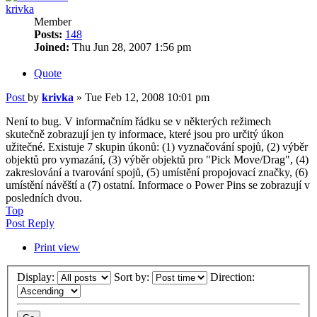
krivka
Member
Posts:
148
Joined:
Thu Jun 28, 2007 1:56 pm
Quote
Post
by
krivka
»
Tue Feb 12, 2008 10:01 pm
Není to bug. V informačním řádku se v některých režimech
skutečně zobrazují jen ty informace, které jsou pro určitý úkon
užitečné. Existuje 7 skupin úkonů: (1) vyznačování spojů, (2) výběr
objektů pro vymazání, (3) výběr objektů pro "Pick Move/Drag", (4)
zakreslování a tvarování spojů, (5) umístění propojovací značky, (6)
umístění návěští a (7) ostatní. Informace o Power Pins se zobrazují v
posledních dvou.
Top
Post Reply
Print view
Display:
Sort by:
Direction: