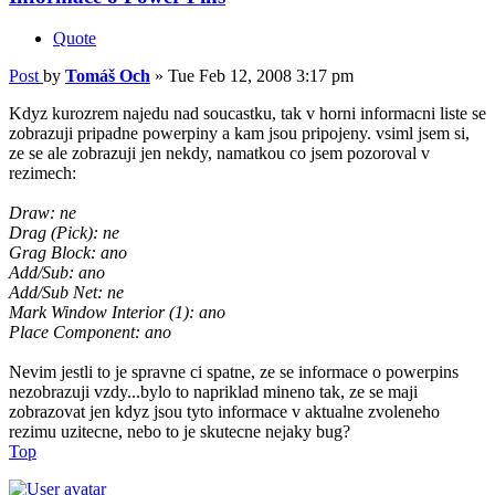
Quote
Post
by
Tomáš Och
»
Tue Feb 12, 2008 3:17 pm
Kdyz kurozrem najedu nad soucastku, tak v horni informacni liste se
zobrazuji pripadne powerpiny a kam jsou pripojeny. vsiml jsem si,
ze se ale zobrazuji jen nekdy, namatkou co jsem pozoroval v
rezimech:
Draw: ne
Drag (Pick): ne
Grag Block: ano
Add/Sub: ano
Add/Sub Net: ne
Mark Window Interior (1): ano
Place Component: ano
Nevim jestli to je spravne ci spatne, ze se informace o powerpins
nezobrazuji vzdy...bylo to napriklad mineno tak, ze se maji
zobrazovat jen kdyz jsou tyto informace v aktualne zvoleneho
rezimu uzitecne, nebo to je skutecne nejaky bug?
Top