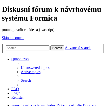
Diskusní fórum k návrhovému
systému Formica
(nutno povolit cookies a javascript)
Skip to content
Advanced search
Search
Quick links
Unanswered topics
Active topics
Search
FAQ
Login
Register
www.formica.cz
Board index
Dotazy a náměty
Dotazy a