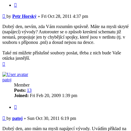
Quote
Post
by
Petr Horský
»
Fri Oct 28, 2011 4:37 pm
Dobrý den, nevím, zda Vám rozumím správně. Máte na mysli skryté
(napájecí) vývody? Autorouter se o způsob kreslení schematu již
nestará, propojuje jen ty chybějící spojky, které jsou v netlistu (tj. v
souboru s příponou .pnl) a dosud nejsou na desce.
Také mi můžete příslušné soubory poslat, třeba z nich bude Vaše
otázka jasnější.
Top
patoj
Member
Posts:
13
Joined:
Fri Feb 20, 2009 1:39 pm
Quote
Post
by
patoj
»
Sun Oct 30, 2011 6:19 pm
Dobrý den, ano mám na mysli napájecí vývody. Uvádím příklad na