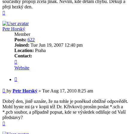
součástky propojí zcela jinak. Nevím, kde dělám chybu. Děkuji a
přeji hezký den.
Top
Petr Horský
Member
Posts:
622
Joined:
Tue Jun 19, 2007 12:40 pm
Location:
Praha
Contact:
Contact
Petr
Website
Horský
Quote
Post
by
Petr Horský
»
Tue Aug 17, 2010 8:25 am
Dobrý den, jistě uznáte, že na tohle je poněkud obtížné odpovědět.
Mohl byste mi (a v kopii též Dr. Křivkovi) prosím poslat *.sch a
*.pcb soubor, a případně popsat, kde se výsledek odlišuje od Vaší
představy?
Top