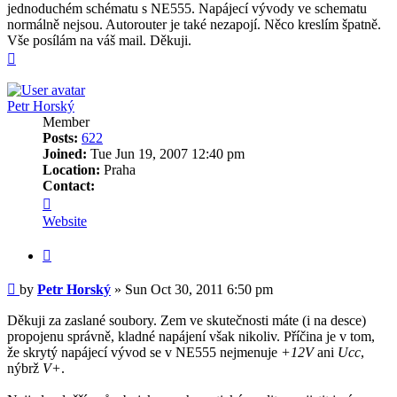
jednoduchém schématu s NE555. Napájecí vývody ve schematu
normálně nejsou. Autorouter je také nezapojí. Něco kreslím špatně.
Vše posílám na váš mail. Děkuji.
Top
Petr Horský
Member
Posts:
622
Joined:
Tue Jun 19, 2007 12:40 pm
Location:
Praha
Contact:
Contact
Petr
Website
Horský
Quote
Post
by
Petr Horský
»
Sun Oct 30, 2011 6:50 pm
Děkuji za zaslané soubory. Zem ve skutečnosti máte (i na desce)
propojenu správně, kladné napájení však nikoliv. Příčina je v tom,
že skrytý napájecí vývod se v NE555 nejmenuje
+12V
ani
Ucc
,
nýbrž
V+
.