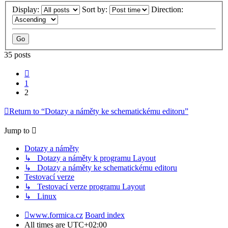
Display:
Sort by:
Direction:
35 posts
Previous
1
2
Return to “Dotazy a náměty ke schematickému editoru”
Jump to
Dotazy a náměty
↳ Dotazy a náměty k programu Layout
↳ Dotazy a náměty ke schematickému editoru
Testovací verze
↳ Testovací verze programu Layout
↳ Linux
www.formica.cz
Board index
All times are
UTC+02:00