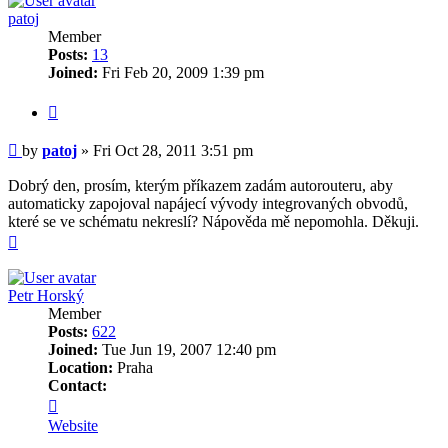
patoj
Member
Posts:
13
Joined:
Fri Feb 20, 2009 1:39 pm
Quote
Post
by
patoj
»
Fri Oct 28, 2011 3:51 pm
Dobrý den, prosím, kterým příkazem zadám autorouteru, aby
automaticky zapojoval napájecí vývody integrovaných obvodů,
které se ve schématu nekreslí? Nápověda mě nepomohla. Děkuji.
Top
Petr Horský
Member
Posts:
622
Joined:
Tue Jun 19, 2007 12:40 pm
Location:
Praha
Contact:
Contact
Petr
Website
Horský