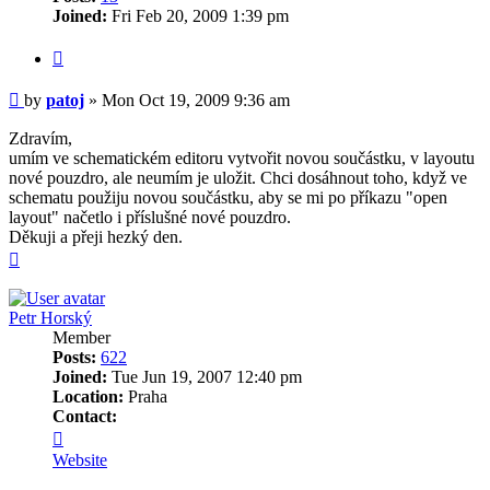
Joined:
Fri Feb 20, 2009 1:39 pm
Quote
Post
by
patoj
»
Mon Oct 19, 2009 9:36 am
Zdravím,
umím ve schematickém editoru vytvořit novou součástku, v layoutu
nové pouzdro, ale neumím je uložit. Chci dosáhnout toho, když ve
schematu použiju novou součástku, aby se mi po příkazu "open
layout" načetlo i příslušné nové pouzdro.
Děkuji a přeji hezký den.
Top
Petr Horský
Member
Posts:
622
Joined:
Tue Jun 19, 2007 12:40 pm
Location:
Praha
Contact:
Contact
Petr
Website
Horský