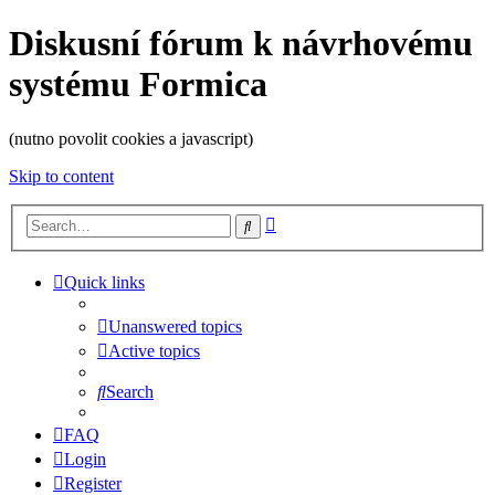
Diskusní fórum k návrhovému
systému Formica
(nutno povolit cookies a javascript)
Skip to content
Advanced
Search
search
Quick links
Unanswered topics
Active topics
Search
FAQ
Login
Register