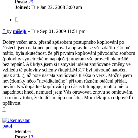
Posts:
29
Joined:
Tue Jan 22, 2008 3:00 am
Quote
Post
by
mišejk
»
Tue Sep 01, 2009 11:51 pm
Dobrý večer, ano, přesně způsobem postupného kopírování po
částech jsem nakonec postupoval a opravdu se vše zdařilo. Co mě
mátlo, byla skutečnost, že při prvním kopírování původního souboru
(poloviny symetrického napaječe) program vše provedl okamžitě
bez reptání. Až když jsem si usmyslel udělat zmiňované změny ve
vzhledu té poloviny schémy (kupř.LM317 byl původně natočen
jinak atd...), až poté nastala zmiňovaná hláška o verzi. Možná jsem
nevědomky něco "neviditelného" při tom různém otáčení přidal,
nevím. Každopádně kopírování po částech funguje, mohlo mě to
napadnout hned, nemusel jsem Vás otravovat, znovu se omlouvám.
To mám z toho, že to dělám úpo nocích... Moc děkuji za odpověď i
trpělivost.
Top
patoj
Member
Posts:
13