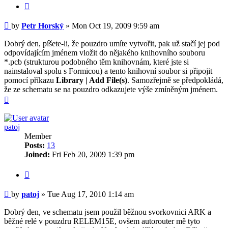
Quote
Post
by
Petr Horský
»
Mon Oct 19, 2009 9:59 am
Dobrý den, píšete-li, že pouzdro umíte vytvořit, pak už stačí jej pod
odpovídajícím jménem vložit do nějakého knihovního souboru
*.pcb (strukturou podobného těm knihovnám, které jste si
nainstaloval spolu s Formicou) a tento knihovní soubor si připojit
pomocí příkazu
Library | Add File(s)
. Samozřejmě se předpokládá,
že ze schematu se na pouzdro odkazujete výše zmíněným jménem.
Top
patoj
Member
Posts:
13
Joined:
Fri Feb 20, 2009 1:39 pm
Quote
Post
by
patoj
»
Tue Aug 17, 2010 1:14 am
Dobrý den, ve schematu jsem použil běžnou svorkovnici ARK a
běžné relé v pouzdru RELEM15E, ovšem autorouter mě tyto