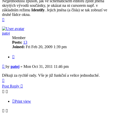
Nejjednodušší způsob, jak ve schematickém editoru zjistit jména
skrytých vývodů součástky, je ukázat na ni cursorem např. v
základním režimu
Identify
. Jejich jména (a čísla) se tak zobrazí ve
druhé řádce okna.
Top
patoj
Member
Posts:
13
Joined:
Fri Feb 20, 2009 1:39 pm
Quote
Post
by
patoj
»
Mon Oct 31, 2011 11:46 pm
Děkuji za rychlé rady. Vše je již funkční a velice jednoduché.
Top
Post Reply
Print view