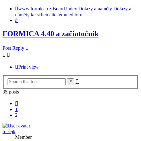
www.formica.cz
Board index
Dotazy a náměty
Dotazy a
náměty ke schematickému editoru
Search
FORMICA 4.40 a začiatočník
Post Reply
Print view
Advanced
Search
search
35 posts
Previous
1
2
mišejk
Member