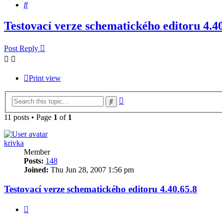
Search
Testovací verze schematického editoru 4.40
Post Reply
Print view
Advanced
Search
search
11 posts • Page
1
of
1
krivka
Member
Posts:
148
Joined:
Thu Jun 28, 2007 1:56 pm
Testovací verze schematického editoru 4.40.65.8
Quote