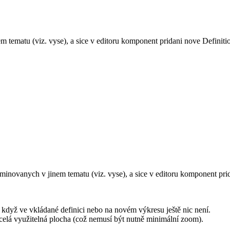
tematu (viz. vyse), a sice v editoru komponent pridani nove Definition
inovanych v jinem tematu (viz. vyse), a sice v editoru komponent prid
, když ve vkládané definici nebo na novém výkresu ještě nic není.
t celá využitelná plocha (což nemusí být nutně minimální zoom).