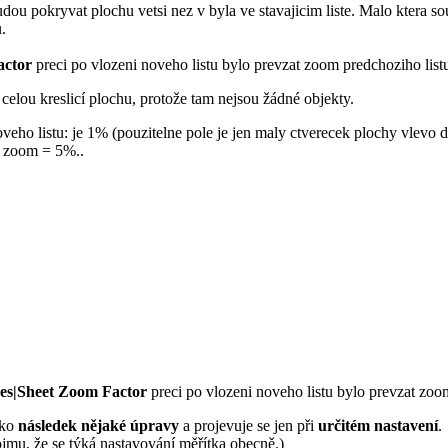
u pokryvat plochu vetsi nez v byla ve stavajicim liste. Malo ktera sou
.
actor
preci po vlozeni noveho listu bylo prevzat zoom predchoziho list
a celou kreslicí plochu, protože tam nejsou žádné objekty.
oveho listu: je 1% (pouzitelne pole je jen maly ctverecek plochy vlevo
ni zoom = 5%..
ces|Sheet Zoom Factor
preci po vlozeni noveho listu bylo prevzat zoo
ako
následek nějaké úpravy
a projevuje se jen při
určitém nastavení
.
ojmu, že se týká nastavování měřítka obecně.)