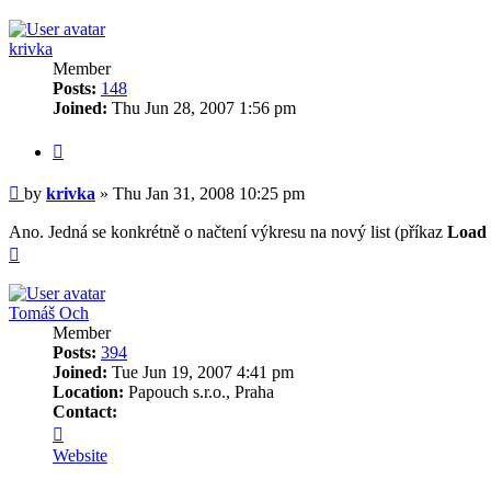
krivka
Member
Posts:
148
Joined:
Thu Jun 28, 2007 1:56 pm
Quote
Post
by
krivka
»
Thu Jan 31, 2008 10:25 pm
Ano. Jedná se konkrétně o načtení výkresu na nový list (příkaz
Load 
Top
Tomáš Och
Member
Posts:
394
Joined:
Tue Jun 19, 2007 4:41 pm
Location:
Papouch s.r.o., Praha
Contact:
Contact
Tomáš
Website
Och