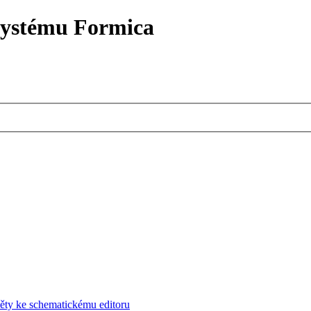
systému Formica
ěty ke schematickému editoru