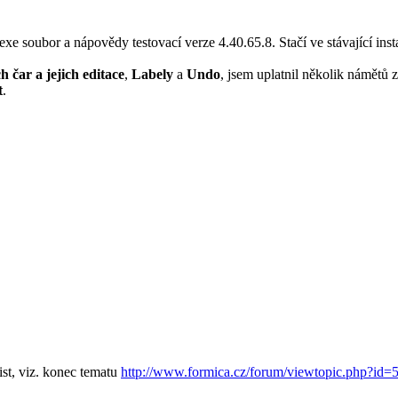
exe soubor a nápovědy testovací verze 4.40.65.8. Stačí ve stávající ins
 čar a jejich editace
,
Labely
a
Undo
, jsem uplatnil několik námětů
t
.
st, viz. konec tematu
http://www.formica.cz/forum/viewtopic.php?id=