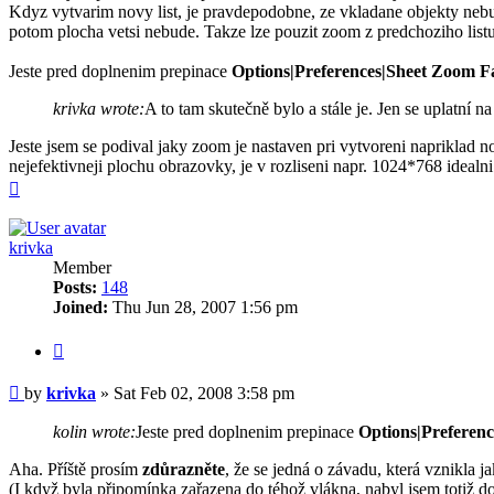
Kdyz vytvarim novy list, je pravdepodobne, ze vkladane objekty nebudo
potom plocha vetsi nebude. Takze lze pouzit zoom z predchoziho listu
Jeste pred doplnenim prepinace
Options|Preferences|Sheet Zoom F
krivka wrote:
A to tam skutečně bylo a stále je. Jen se uplatní n
Jeste jsem se podival jaky zoom je nastaven pri vytvoreni napriklad n
nejefektivneji plochu obrazovky, je v rozliseni napr. 1024*768 ideal
Top
krivka
Member
Posts:
148
Joined:
Thu Jun 28, 2007 1:56 pm
Quote
Post
by
krivka
»
Sat Feb 02, 2008 3:58 pm
kolin wrote:
Jeste pred doplnenim prepinace
Options|Preferen
Aha. Příště prosím
zdůrazněte
, že se jedná o závadu, která vznikla j
(I když byla připomínka zařazena do téhož vlákna, nabyl jsem totiž d