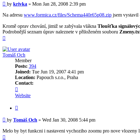
Post
by
krivka
»
Mon Jan 28, 2008 2:39 pm
Na adresu
www.formica.cz/files/Schema440r65p08.zip
jsem vystavil 
Kromě oprav chování, jimiž se zabývala vlákna
Tloušťka signálových
Podrobnější seznam úprav naleznete v přiloženém souboru
Zmeny.tx
Top
Tomáš Och
Member
Posts:
394
Joined:
Tue Jun 19, 2007 4:41 pm
Location:
Papouch s.r.o., Praha
Contact:
Contact
Tomáš
Website
Och
Quote
Post
by
Tomáš Och
»
Wed Jan 30, 2008 5:44 pm
Melo by byt funkcni i nastaveni vychoziho zoomu pro nove vlozeny li
Top