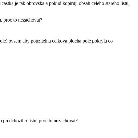
castka je tak obrovska a pokud kopiruji obsah celeho stareho listu,
u, proc to nezachovat?
 dole) ovsem aby pouzitelna celkova plocha pole pokryla co
m predchoziho listu, proc to nezachovat?