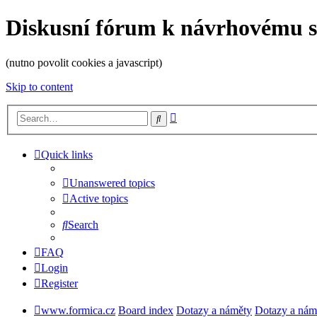
Diskusní fórum k návrhovému 
(nutno povolit cookies a javascript)
Skip to content
Advanced
Search
search
Quick links
Unanswered topics
Active topics
Search
FAQ
Login
Register
www.formica.cz
Board index
Dotazy a náměty
Dotazy a nám