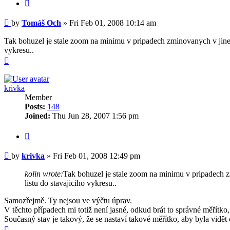
Quote
Post
by
Tomáš Och
»
Fri Feb 01, 2008 10:14 am
Tak bohuzel je stale zoom na minimu v pripadech zminovanych v jinem 
vykresu..
Top
krivka
Member
Posts:
148
Joined:
Thu Jun 28, 2007 1:56 pm
Quote
Post
by
krivka
»
Fri Feb 01, 2008 12:49 pm
kolin wrote:
Tak bohuzel je stale zoom na minimu v pripadech zm
listu do stavajiciho vykresu..
Samozřejmě. Ty nejsou ve výčtu úprav.
V těchto případech mi totiž není jasné, odkud brát to správné měřítko
Současný stav je takový, že se nastaví takové měřítko, aby byla vidě
Top