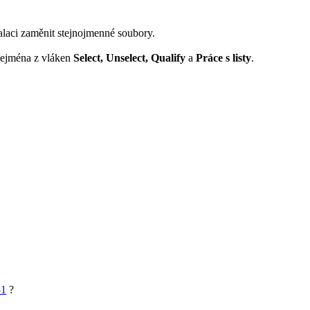
talaci zaměnit stejnojmenné soubory.
 zejména z vláken
Select, Unselect, Qualify
a
Práce s listy
.
51
?