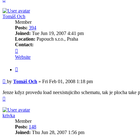
Tomáš Och
Member
Posts:
394
Joined:
Tue Jun 19, 2007 4:41 pm
Location:
Papouch s.r.o., Praha
Contact:
Contact
Tomáš
Website
Och
Quote
Post
by
Tomáš Och
»
Fri Feb 01, 2008 1:18 pm
Jenze kdyz provedu load neexistujiciho schematu, tak je plocha take p
Top
krivka
Member
Posts:
148
Joined:
Thu Jun 28, 2007 1:56 pm