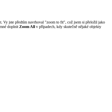
Vy jste předtím navrhoval "zoom to fit", což jsem si přeložil jako
zumné doplnit
Zoom All
v případech, kdy skutečně nějaké objekty