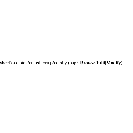
sheet
) a o otevření editoru předlohy (např.
Browse/Edit|Modify
).