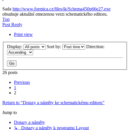
Sada
http://www.formica.cz/files/ik/Schema450p66e27.exe
obsahuje aktuální omezenou verzi schematického editoru.
Top
Post Reply
Print view
Display:
Sort by:
Direction:
26 posts
Previous
1
2
Return to “Dotazy a náměty ke schematickému editoru”
Jump to
Dotazy a náměty
↳ Dotazy a náměty k programu Layout