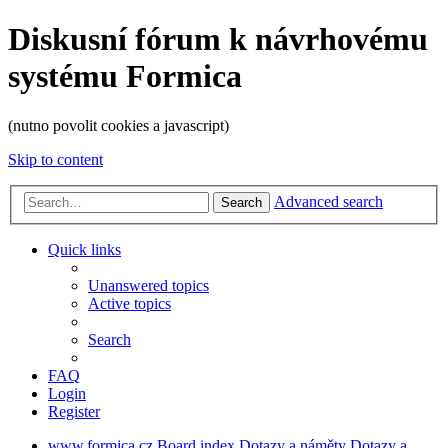
Diskusní fórum k návrhovému
systému Formica
(nutno povolit cookies a javascript)
Skip to content
Advanced search
Search
Quick links
Unanswered topics
Active topics
Search
FAQ
Login
Register
www.formica.cz
Board index
Dotazy a náměty
Dotazy a