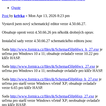
Quote
Post
by
krivka
»
Mon Apr 13, 2026 8:23 pm
Vystavil jsem nový schematický editor verze 4.50.66.27.
Obsahuje oproti verzi 4.50.66.26 jen několik drobných oprav.
Instalační sady verze 4.50.66.27 schematického editoru jsou:
Sada
http://www.formica.cz/files/ik/Schema450p66wx_h_27.exe
je
určena pro Windows 10 a 11; obsahuje ovladače verze 10.22 pro
klíče HASP.
Sada
http://www.formica.cz/files/ik/Schema450p66wx_27.exe
je
určena pro Windows 10 a 11; neobsahuje ovladače pro klíče HASP.
Sada
http://www.formica.cz/files/ik/Schema450p66xp_h_27.exe
je
určena pro starší verze Windows včetně XP; obsahuje ovladače
verze 6.65 pro klíče HASP.
Sada
http://www.formica.cz/files/ik/Schema450p66xp_27.exe
je
určena pro starší verze Windows včetně XP; neobsahuje ovladače
pro klíče HASP.