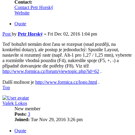
Contact:
Contact Petr Horský
Website
Quote
Post
by
Petr Horský
»
Fri Dec 02, 2016 1:04 pm
Teď bohužel nemám dost času se rozepsat (snad později, na
konkrétní dotazy), ale postup je jednoduchý: Spustíte Layout,
nastavíte si rozumný rastr (např. Alt-1 pro 1,27 / 1,25 mm), vyberete
a rozmístíte vhodná pouzdra (F4), nakreslíte spoje (F5, +, -) a
případně dotvarujete dle potřeby (F8). Viz též
http://www.formica.cz/forum/viewtopic.php?id=62
.
Další možnost je
http://www.formica.cz/logo.html
.
Top
Vašek Lokos
New member
Posts:
3
Joined:
Tue Nov 29, 2016 3:26 pm
Quote