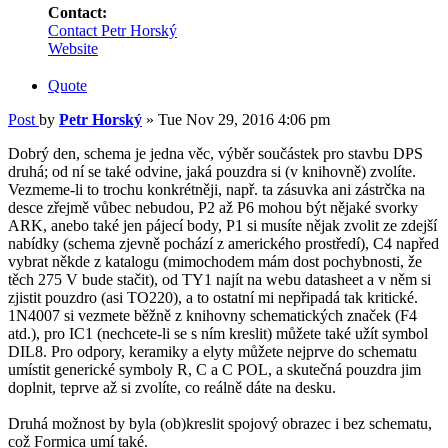
Contact:
Contact Petr Horský
Website
Quote
Post
by
Petr Horský
»
Tue Nov 29, 2016 4:06 pm
Dobrý den, schema je jedna věc, výběr součástek pro stavbu DPS
druhá; od ní se také odvine, jaká pouzdra si (v knihovně) zvolíte.
Vezmeme-li to trochu konkrétněji, např. ta zásuvka ani zástrčka na
desce zřejmě vůbec nebudou, P2 až P6 mohou být nějaké svorky
ARK, anebo také jen pájecí body, P1 si musíte nějak zvolit ze zdejší
nabídky (schema zjevně pochází z amerického prostředí), C4 napřed
vybrat někde z katalogu (mimochodem mám dost pochybnosti, že
těch 275 V bude stačit), od TY1 najít na webu datasheet a v něm si
zjistit pouzdro (asi TO220), a to ostatní mi nepřipadá tak kritické.
1N4007 si vezmete běžně z knihovny schematických značek (F4
atd.), pro IC1 (nechcete-li se s ním kreslit) můžete také užít symbol
DIL8. Pro odpory, keramiky a elyty můžete nejprve do schematu
umístit generické symboly R, C a C POL, a skutečná pouzdra jim
doplnit, teprve až si zvolíte, co reálně dáte na desku.
Druhá možnost by byla (ob)kreslit spojový obrazec i bez schematu,
což Formica umí také.