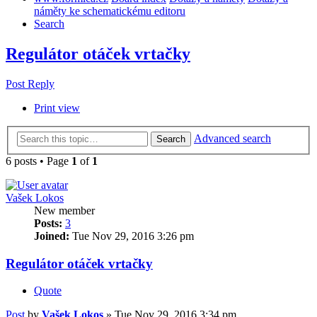
náměty ke schematickému editoru
Search
Regulátor otáček vrtačky
Post Reply
Print view
Advanced search
Search
6 posts • Page
1
of
1
Vašek Lokos
New member
Posts:
3
Joined:
Tue Nov 29, 2016 3:26 pm
Regulátor otáček vrtačky
Quote
Post
by
Vašek Lokos
»
Tue Nov 29, 2016 3:34 pm