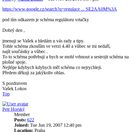
https://www.google.cz/search?q=regulace ... SE2AA0M%3A
pod tím odkazem je schéma regulátoru vrtačky
Dobrý den ,
jmenuji se Vašek a hledám u vás rady a tipy.
Tohle schéma zkouším ve verzi 4.40 a vůbec se mi nedaří,
najít součástky a vůbec .
To to schéma potřebuji a bych se mohl vrhnout a sestrojit schéma na
plošné spoje.
Nejlépe kdybych kdybych měl schéma co nejrychleji.
Předem děkuji za jakýkoliv ohlas.
S pozdravem
Vašek Lokos
Top
Petr Horský
Member
Posts:
622
Joined:
Tue Jun 19, 2007 12:40 pm
Location:
Praha