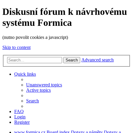
Diskusní fórum k návrhovému
systému Formica
(nutno povolit cookies a javascript)
Skip to content
Advanced search
Search
Quick links
Unanswered topics
Active topics
Search
FAQ
Login
Register
www.formica.cz
Board index
Dotazy a náměty
Dotazy a