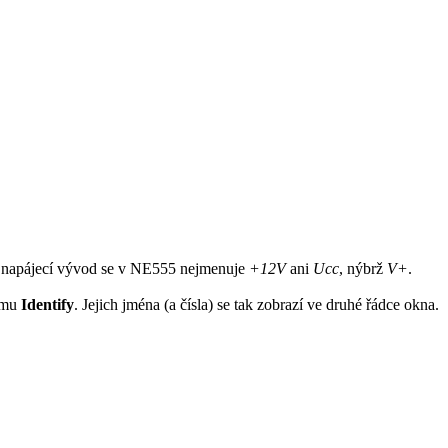
ytý napájecí vývod se v NE555 nejmenuje
+12V
ani
Ucc
, nýbrž
V+
.
žimu
Identify
. Jejich jména (a čísla) se tak zobrazí ve druhé řádce okna.