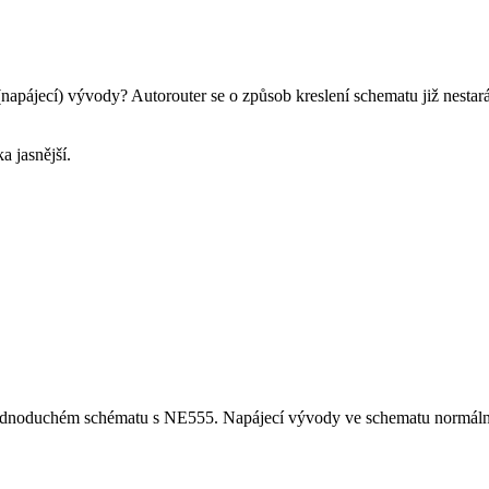
jecí) vývody? Autorouter se o způsob kreslení schematu již nestará, pr
a jasnější.
dnoduchém schématu s NE555. Napájecí vývody ve schematu normálně n