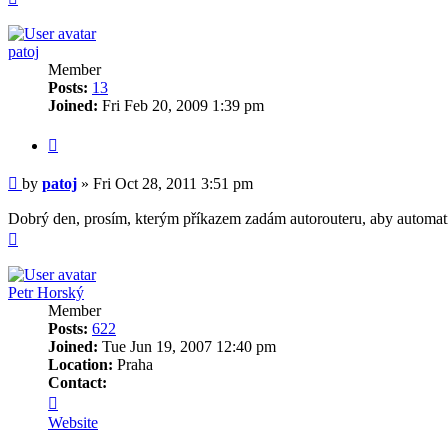
patoj
Member
Posts:
13
Joined:
Fri Feb 20, 2009 1:39 pm
Quote
Post
by
patoj
»
Fri Oct 28, 2011 3:51 pm
Dobrý den, prosím, kterým příkazem zadám autorouteru, aby automat
Top
Petr Horský
Member
Posts:
622
Joined:
Tue Jun 19, 2007 12:40 pm
Location:
Praha
Contact:
Contact
Petr
Website
Horský