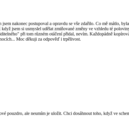
 jsem nakonec postupoval a opravdu se vše zdařilo. Co mě mátlo, byla
ž když jsem si usmyslel udělat zmiňované změny ve vzhledu té polovin
ditelného" při tom různém otáčení přidal, nevím. Každopádně kopírov
cích... Moc děkuji za odpověď i trpělivost.
ové pouzdro, ale neumím je uložit. Chci dosáhnout toho, když ve sche