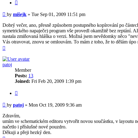
Quote
Post
by
mišejk
»
Tue Sep 01, 2009 11:51 pm
Dobrý večer, ano, přesně způsobem postupného kopírování po částech
symetrického napaječe) program vše provedl okamžitě bez reptání. A
nastala zmiňovaná hláška o verzi. Možná jsem nevědomky něco "nevi
Vás otravovat, znovu se omlouvám. To mám z toho, že to dělám úpo no
Top
patoj
Member
Posts:
13
Joined:
Fri Feb 20, 2009 1:39 pm
Quote
Post
by
patoj
»
Mon Oct 19, 2009 9:36 am
Zdravím,
umím ve schematickém editoru vytvořit novou součástku, v layoutu n
načetlo i příslušné nové pouzdro.
Děkuji a přeji hezký den.
Top