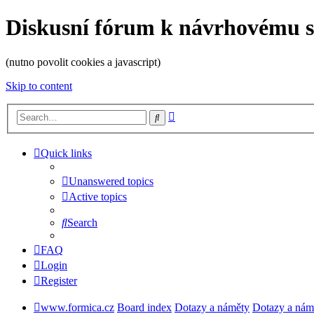
Diskusní fórum k návrhovému 
(nutno povolit cookies a javascript)
Skip to content
Advanced
Search
search
Quick links
Unanswered topics
Active topics
Search
FAQ
Login
Register
www.formica.cz
Board index
Dotazy a náměty
Dotazy a nám