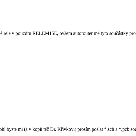
 relé v pouzdru RELEM15E, ovšem autorouter mě tyto součástky propoj
hl byste mi (a v kopii též Dr. Křivkovi) prosím poslat *.sch a *.pcb so