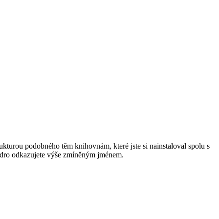
rukturou podobného těm knihovnám, které jste si nainstaloval spolu s
uzdro odkazujete výše zmíněným jménem.