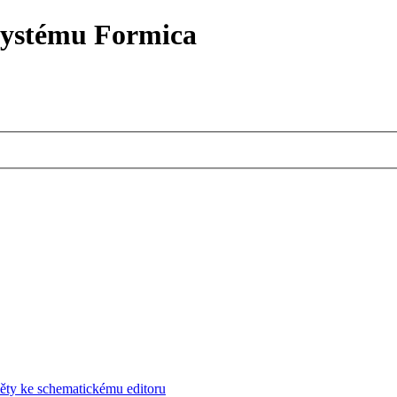
systému Formica
ěty ke schematickému editoru