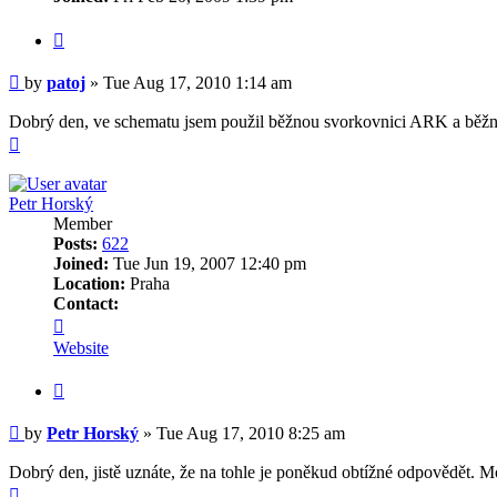
Quote
Post
by
patoj
»
Tue Aug 17, 2010 1:14 am
Dobrý den, ve schematu jsem použil běžnou svorkovnici ARK a běžné
Top
Petr Horský
Member
Posts:
622
Joined:
Tue Jun 19, 2007 12:40 pm
Location:
Praha
Contact:
Contact
Petr
Website
Horský
Quote
Post
by
Petr Horský
»
Tue Aug 17, 2010 8:25 am
Dobrý den, jistě uznáte, že na tohle je poněkud obtížné odpovědět. Mo
Top