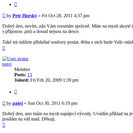
Quote
Post
by
Petr Horský
»
Fri Oct 28, 2011 4:37 pm
Dobrý den, nevím, zda Vám rozumím správně. Máte na mysli skryté (napá
s příponou .pnl) a dosud nejsou na desce.
Také mi můžete příslušné soubory poslat, třeba z nich bude Vaše otázk
Top
patoj
Member
Posts:
13
Joined:
Fri Feb 20, 2009 1:39 pm
Quote
Post
by
patoj
»
Sun Oct 30, 2011 6:19 pm
Dobrý den, ano mám na mysli napájecí vývody. Uvádím příklad na je
posílám na váš mail. Děkuji.
Top