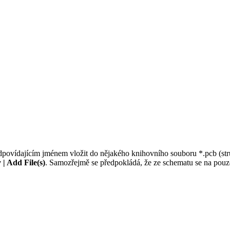
d odpovídajícím jménem vložit do nějakého knihovního souboru *.pcb (st
 | Add File(s)
. Samozřejmě se předpokládá, že ze schematu se na po