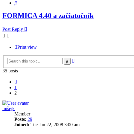
Search
FORMICA 4.40 a začiatočník
Post Reply
Print view
Advanced
Search
search
35 posts
Previous
1
2
mišejk
Member
Posts:
29
Joined:
Tue Jan 22, 2008 3:00 am