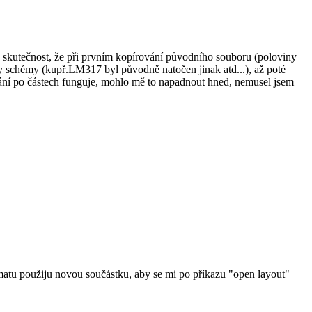
 skutečnost, že při prvním kopírování původního souboru (poloviny
y schémy (kupř.LM317 byl původně natočen jinak atd...), až poté
ání po částech funguje, mohlo mě to napadnout hned, nemusel jsem
matu použiju novou součástku, aby se mi po příkazu "open layout"