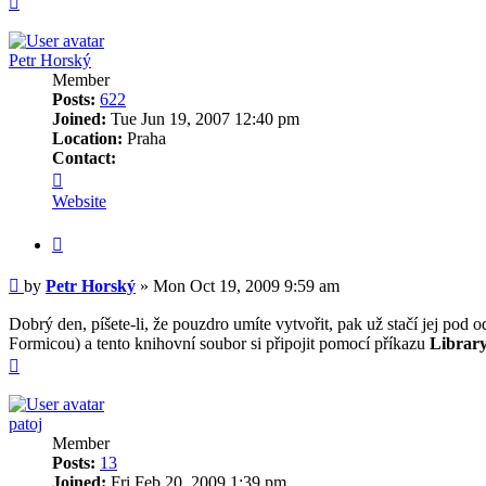
Petr Horský
Member
Posts:
622
Joined:
Tue Jun 19, 2007 12:40 pm
Location:
Praha
Contact:
Contact
Petr
Website
Horský
Quote
Post
by
Petr Horský
»
Mon Oct 19, 2009 9:59 am
Dobrý den, píšete-li, že pouzdro umíte vytvořit, pak už stačí jej po
Formicou) a tento knihovní soubor si připojit pomocí příkazu
Library
Top
patoj
Member
Posts:
13
Joined:
Fri Feb 20, 2009 1:39 pm