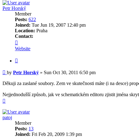
Petr Horský
Member
Posts:
622
Joined:
Tue Jun 19, 2007 12:40 pm
Location:
Praha
Contact:
Contact
Petr
Website
Horský
Quote
Post
by
Petr Horský
»
Sun Oct 30, 2011 6:50 pm
Děkuji za zaslané soubory. Zem ve skutečnosti máte (i na desce) prop
Nejjednodušší způsob, jak ve schematickém editoru zjistit jména skr
Top
patoj
Member
Posts:
13
Joined:
Fri Feb 20, 2009 1:39 pm