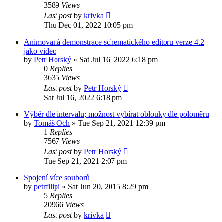
3589
Views
Last post
by
krivka
Thu Dec 01, 2022 10:05 pm
Animovaná demonstrace schematického editoru verze 4.2
jako video
by
Petr Horský
»
Sat Jul 16, 2022 6:18 pm
0
Replies
3635
Views
Last post
by
Petr Horský
Sat Jul 16, 2022 6:18 pm
Výběr dle intervalu; možnost vybírat oblouky dle poloměru
by
Tomáš Och
»
Tue Sep 21, 2021 12:39 pm
1
Replies
7567
Views
Last post
by
Petr Horský
Tue Sep 21, 2021 2:07 pm
Spojení více souborů
by
petrfilipi
»
Sat Jun 20, 2015 8:29 pm
5
Replies
20966
Views
Last post
by
krivka