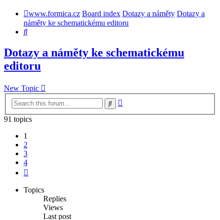
www.formica.cz
Board index
Dotazy a náměty
Dotazy a
náměty ke schematickému editoru
Search
Dotazy a náměty ke schematickému
editoru
New Topic
Advanced
Search
search
91 topics
1
2
3
4
Next
Topics
Replies
Views
Last post