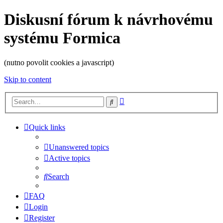
Diskusní fórum k návrhovému
systému Formica
(nutno povolit cookies a javascript)
Skip to content
Advanced
Search
search
Quick links
Unanswered topics
Active topics
Search
FAQ
Login
Register