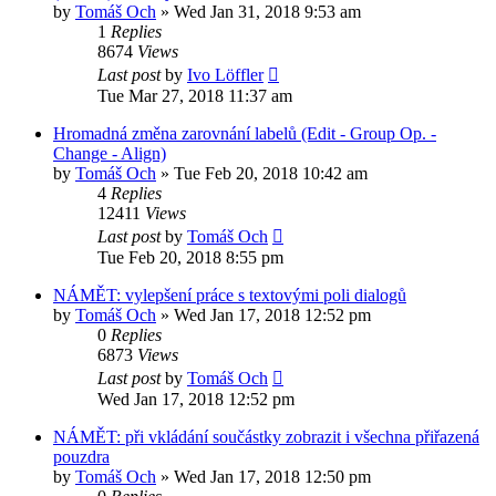
by
Tomáš Och
»
Wed Jan 31, 2018 9:53 am
1
Replies
8674
Views
Last post
by
Ivo Löffler
Tue Mar 27, 2018 11:37 am
Hromadná změna zarovnání labelů (Edit - Group Op. -
Change - Align)
by
Tomáš Och
»
Tue Feb 20, 2018 10:42 am
4
Replies
12411
Views
Last post
by
Tomáš Och
Tue Feb 20, 2018 8:55 pm
NÁMĚT: vylepšení práce s textovými poli dialogů
by
Tomáš Och
»
Wed Jan 17, 2018 12:52 pm
0
Replies
6873
Views
Last post
by
Tomáš Och
Wed Jan 17, 2018 12:52 pm
NÁMĚT: při vkládání součástky zobrazit i všechna přiřazená
pouzdra
by
Tomáš Och
»
Wed Jan 17, 2018 12:50 pm