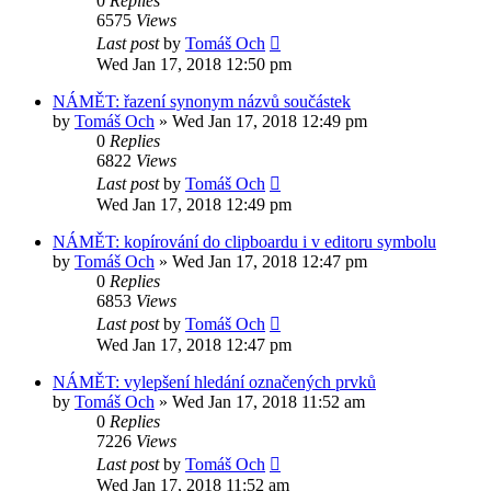
0
Replies
6575
Views
Last post
by
Tomáš Och
Wed Jan 17, 2018 12:50 pm
NÁMĚT: řazení synonym názvů součástek
by
Tomáš Och
»
Wed Jan 17, 2018 12:49 pm
0
Replies
6822
Views
Last post
by
Tomáš Och
Wed Jan 17, 2018 12:49 pm
NÁMĚT: kopírování do clipboardu i v editoru symbolu
by
Tomáš Och
»
Wed Jan 17, 2018 12:47 pm
0
Replies
6853
Views
Last post
by
Tomáš Och
Wed Jan 17, 2018 12:47 pm
NÁMĚT: vylepšení hledání označených prvků
by
Tomáš Och
»
Wed Jan 17, 2018 11:52 am
0
Replies
7226
Views
Last post
by
Tomáš Och
Wed Jan 17, 2018 11:52 am