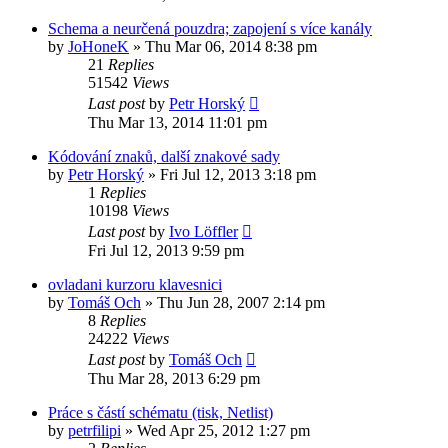
Schema a neurčená pouzdra; zapojení s více kanály
by
JoHoneK
»
Thu Mar 06, 2014 8:38 pm
21
Replies
51542
Views
Last post
by
Petr Horský
Thu Mar 13, 2014 11:01 pm
Kódování znaků, další znakové sady
by
Petr Horský
»
Fri Jul 12, 2013 3:18 pm
1
Replies
10198
Views
Last post
by
Ivo Löffler
Fri Jul 12, 2013 9:59 pm
ovladani kurzoru klavesnici
by
Tomáš Och
»
Thu Jun 28, 2007 2:14 pm
8
Replies
24222
Views
Last post
by
Tomáš Och
Thu Mar 28, 2013 6:29 pm
Práce s částí schématu (tisk, Netlist)
by
petrfilipi
»
Wed Apr 25, 2012 1:27 pm