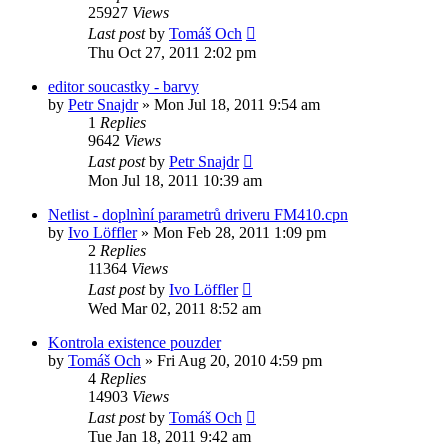
25927
Views
Last post
by
Tomáš Och
Thu Oct 27, 2011 2:02 pm
editor soucastky - barvy
by
Petr Snajdr
»
Mon Jul 18, 2011 9:54 am
1
Replies
9642
Views
Last post
by
Petr Snajdr
Mon Jul 18, 2011 10:39 am
Netlist - doplnìní parametrů driveru FM410.cpn
by
Ivo Löffler
»
Mon Feb 28, 2011 1:09 pm
2
Replies
11364
Views
Last post
by
Ivo Löffler
Wed Mar 02, 2011 8:52 am
Kontrola existence pouzder
by
Tomáš Och
»
Fri Aug 20, 2010 4:59 pm
4
Replies
14903
Views
Last post
by
Tomáš Och
Tue Jan 18, 2011 9:42 am