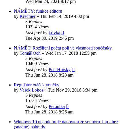
Wed Mar 24, 2021 8:17 pm
NÁMĚTY: funkce editoru
by
Krecmer
»
Thu Feb 14, 2019 4:00 pm
3
Replies
10324
Views
Last post
by
krivka
Tue Apr 30, 2019 2:46 pm
NÁMĚT: Rozšíření počtu polí ve vlastnosti součástky
by
Tomáš Och
»
Wed Jan 17, 2018 12:55 pm
3
Replies
10409
Views
Last post
by
Petr Horský
Thu Jun 28, 2018 8:28 am
Regulátor otáček vrtačky
by
Vašek Lokos
»
Tue Nov 29, 2016 3:34 pm
5
Replies
15734
Views
Last post
by
Peroutka
Thu Jun 28, 2018 8:26 am
Windows 10 nepodporuje nápovìdu ze souboru .hlp - bez
(snadné) náhrady