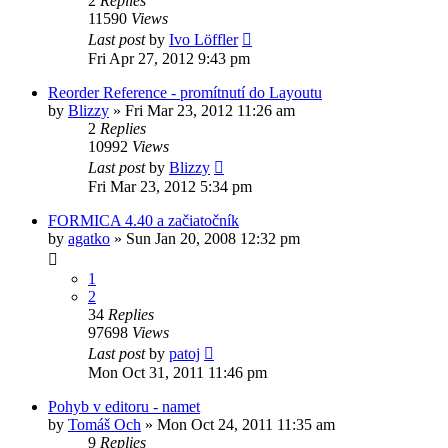
2
Replies
11590
Views
Last post
by
Ivo Löffler
Fri Apr 27, 2012 9:43 pm
Reorder Reference - promítnutí do Layoutu
by
Blizzy
»
Fri Mar 23, 2012 11:26 am
2
Replies
10992
Views
Last post
by
Blizzy
Fri Mar 23, 2012 5:34 pm
FORMICA 4.40 a začiatočník
by
agatko
»
Sun Jan 20, 2008 12:32 pm
1
2
34
Replies
97698
Views
Last post
by
patoj
Mon Oct 31, 2011 11:46 pm
Pohyb v editoru - namet
by
Tomáš Och
»
Mon Oct 24, 2011 11:35 am
9
Replies