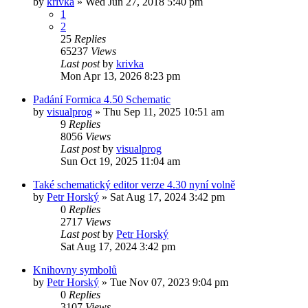
by
krivka
»
Wed Jun 27, 2018 5:40 pm
1
2
25
Replies
65237
Views
Last post
by
krivka
Mon Apr 13, 2026 8:23 pm
Padání Formica 4.50 Schematic
by
visualprog
»
Thu Sep 11, 2025 10:51 am
9
Replies
8056
Views
Last post
by
visualprog
Sun Oct 19, 2025 11:04 am
Také schematický editor verze 4.30 nyní volně
by
Petr Horský
»
Sat Aug 17, 2024 3:42 pm
0
Replies
2717
Views
Last post
by
Petr Horský
Sat Aug 17, 2024 3:42 pm
Knihovny symbolů
by
Petr Horský
»
Tue Nov 07, 2023 9:04 pm
0
Replies
3107
Views