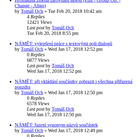
Hromadná změna zarovnání labelů (Edit - Group Op. -
Change - Align)
by
Tomáš Och
»
Tue Feb 20, 2018 10:42 am
4
Replies
12421
Views
Last post
by
Tomáš Och
Tue Feb 20, 2018 8:55 pm
NÁMĚT: vylepšení práce s textovými poli dialogů
by
Tomáš Och
»
Wed Jan 17, 2018 12:52 pm
0
Replies
6877
Views
Last post
by
Tomáš Och
Wed Jan 17, 2018 12:52 pm
NÁMĚT: při vkládání součástky zobrazit i všechna přiřazená
pouzdra
by
Tomáš Och
»
Wed Jan 17, 2018 12:50 pm
0
Replies
6578
Views
Last post
by
Tomáš Och
Wed Jan 17, 2018 12:50 pm
NÁMĚT: řazení synonym názvů součástek
by
Tomáš Och
»
Wed Jan 17, 2018 12:49 pm
0
Replies