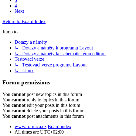
3
4
Next
Return to Board Index
Jump to
Dotazy a náměty
↳ Dotazy a náměty k programu Layout
↳ Dotazy a náměty ke schematickému editoru
Testovací verze
↳ Testovací verze programu Layout
↳ Linux
Forum permissions
You
cannot
post new topics in this forum
You
cannot
reply to topics in this forum
You
cannot
edit your posts in this forum
You
cannot
delete your posts in this forum
You
cannot
post attachments in this forum
www.formica.cz
Board index
All times are
UTC+02:00