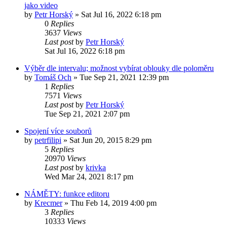
jako video
by
Petr Horský
»
Sat Jul 16, 2022 6:18 pm
0
Replies
3637
Views
Last post
by
Petr Horský
Sat Jul 16, 2022 6:18 pm
Výběr dle intervalu; možnost vybírat oblouky dle poloměru
by
Tomáš Och
»
Tue Sep 21, 2021 12:39 pm
1
Replies
7571
Views
Last post
by
Petr Horský
Tue Sep 21, 2021 2:07 pm
Spojení více souborů
by
petrfilipi
»
Sat Jun 20, 2015 8:29 pm
5
Replies
20970
Views
Last post
by
krivka
Wed Mar 24, 2021 8:17 pm
NÁMĚTY: funkce editoru
by
Krecmer
»
Thu Feb 14, 2019 4:00 pm
3
Replies
10333
Views