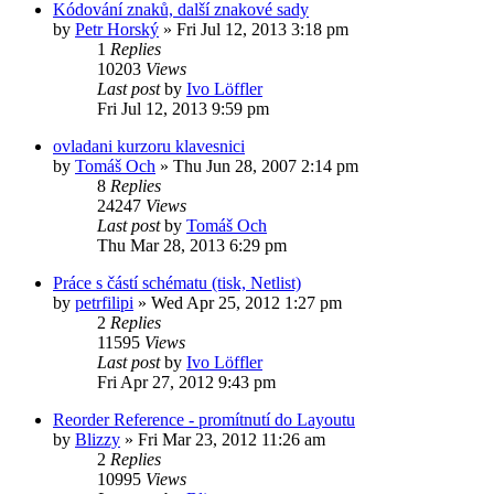
Kódování znaků, další znakové sady
by
Petr Horský
»
Fri Jul 12, 2013 3:18 pm
1
Replies
10203
Views
Last post
by
Ivo Löffler
Fri Jul 12, 2013 9:59 pm
ovladani kurzoru klavesnici
by
Tomáš Och
»
Thu Jun 28, 2007 2:14 pm
8
Replies
24247
Views
Last post
by
Tomáš Och
Thu Mar 28, 2013 6:29 pm
Práce s částí schématu (tisk, Netlist)
by
petrfilipi
»
Wed Apr 25, 2012 1:27 pm
2
Replies
11595
Views
Last post
by
Ivo Löffler
Fri Apr 27, 2012 9:43 pm
Reorder Reference - promítnutí do Layoutu
by
Blizzy
»
Fri Mar 23, 2012 11:26 am
2
Replies
10995
Views