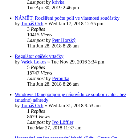
Last post
by
krivka
Tue Apr 30, 2019 2:46 pm
NÁMĚT: Rozšíření počtu polí ve vlastnosti součástky
by
Tomáš Och
»
Wed Jan 17, 2018 12:55 pm
3
Replies
10415
Views
Last post
by
Petr Horský
Thu Jun 28, 2018 8:28 am
Regulátor otáček vrtačky
by
Vašek Lokos
»
Tue Nov 29, 2016 3:34 pm
5
Replies
15747
Views
Last post
by
Peroutka
Thu Jun 28, 2018 8:26 am
Windows 10 nepodporuje nápovìdu ze souboru .hlp - bez
(snadné) náhrady
by
Tomáš Och
»
Wed Jan 31, 2018 9:53 am
1
Replies
8679
Views
Last post
by
Ivo Löffler
Tue Mar 27, 2018 11:37 am