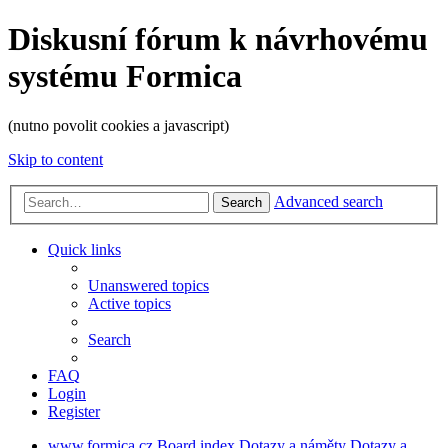
Diskusní fórum k návrhovému
systému Formica
(nutno povolit cookies a javascript)
Skip to content
Advanced search
Search
Quick links
Unanswered topics
Active topics
Search
FAQ
Login
Register
www.formica.cz
Board index
Dotazy a náměty
Dotazy a