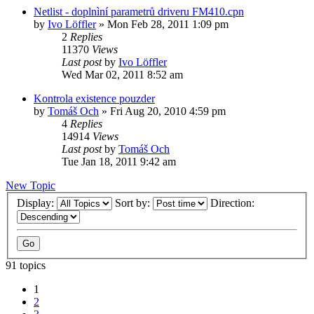
Netlist - doplnìní parametrů driveru FM410.cpn
by
Ivo Löffler
»
Mon Feb 28, 2011 1:09 pm
2
Replies
11370
Views
Last post
by
Ivo Löffler
Wed Mar 02, 2011 8:52 am
Kontrola existence pouzder
by
Tomáš Och
»
Fri Aug 20, 2010 4:59 pm
4
Replies
14914
Views
Last post
by
Tomáš Och
Tue Jan 18, 2011 9:42 am
New Topic
Display:
Sort by:
Direction:
91 topics
1
2