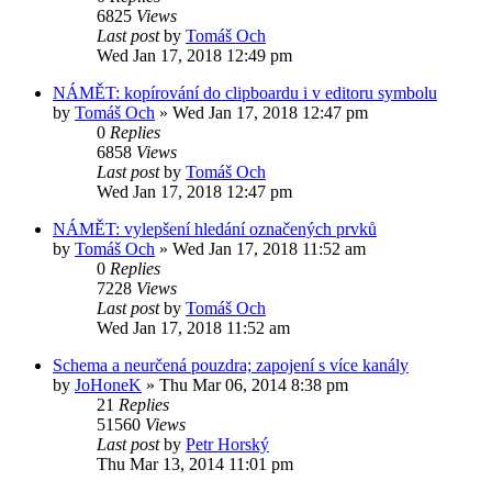
6825
Views
Last post
by
Tomáš Och
Wed Jan 17, 2018 12:49 pm
NÁMĚT: kopírování do clipboardu i v editoru symbolu
by
Tomáš Och
»
Wed Jan 17, 2018 12:47 pm
0
Replies
6858
Views
Last post
by
Tomáš Och
Wed Jan 17, 2018 12:47 pm
NÁMĚT: vylepšení hledání označených prvků
by
Tomáš Och
»
Wed Jan 17, 2018 11:52 am
0
Replies
7228
Views
Last post
by
Tomáš Och
Wed Jan 17, 2018 11:52 am
Schema a neurčená pouzdra; zapojení s více kanály
by
JoHoneK
»
Thu Mar 06, 2014 8:38 pm
21
Replies
51560
Views
Last post
by
Petr Horský
Thu Mar 13, 2014 11:01 pm