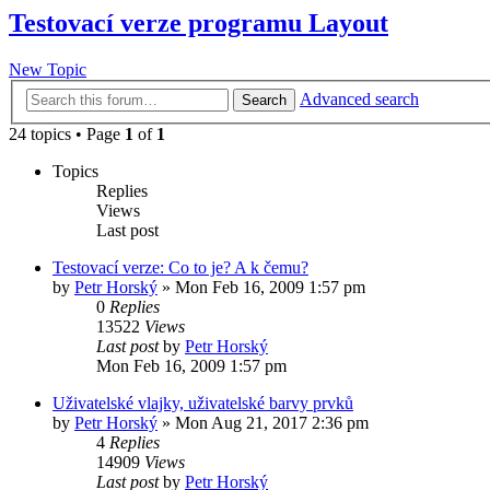
Testovací verze programu Layout
New Topic
Advanced search
Search
24 topics • Page
1
of
1
Topics
Replies
Views
Last post
Testovací verze: Co to je? A k čemu?
by
Petr Horský
»
Mon Feb 16, 2009 1:57 pm
0
Replies
13522
Views
Last post
by
Petr Horský
Mon Feb 16, 2009 1:57 pm
Uživatelské vlajky, uživatelské barvy prvků
by
Petr Horský
»
Mon Aug 21, 2017 2:36 pm
4
Replies
14909
Views
Last post
by
Petr Horský