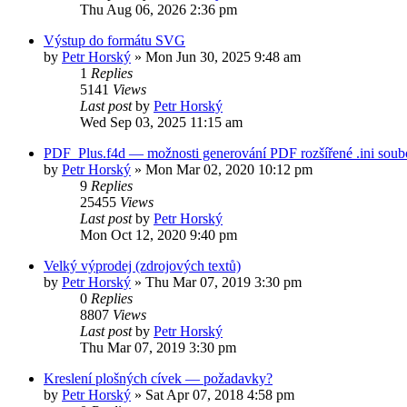
Thu Aug 06, 2026 2:36 pm
Výstup do formátu SVG
by
Petr Horský
»
Mon Jun 30, 2025 9:48 am
1
Replies
5141
Views
Last post
by
Petr Horský
Wed Sep 03, 2025 11:15 am
PDF_Plus.f4d — možnosti generování PDF rozšířené .ini sou
by
Petr Horský
»
Mon Mar 02, 2020 10:12 pm
9
Replies
25455
Views
Last post
by
Petr Horský
Mon Oct 12, 2020 9:40 pm
Velký výprodej (zdrojových textů)
by
Petr Horský
»
Thu Mar 07, 2019 3:30 pm
0
Replies
8807
Views
Last post
by
Petr Horský
Thu Mar 07, 2019 3:30 pm
Kreslení plošných cívek — požadavky?
by
Petr Horský
»
Sat Apr 07, 2018 4:58 pm