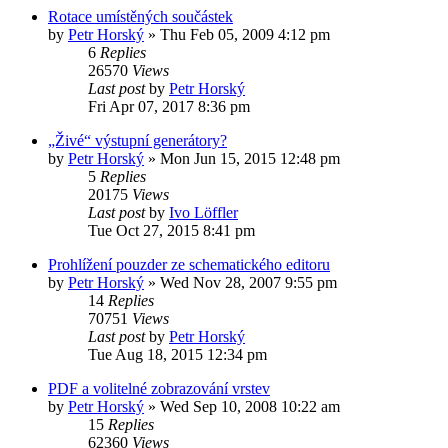
Rotace umístěných součástek
by
Petr Horský
»
Thu Feb 05, 2009 4:12 pm
6
Replies
26570
Views
Last post
by
Petr Horský
Fri Apr 07, 2017 8:36 pm
„Živé“ výstupní generátory?
by
Petr Horský
»
Mon Jun 15, 2015 12:48 pm
5
Replies
20175
Views
Last post
by
Ivo Löffler
Tue Oct 27, 2015 8:41 pm
Prohlížení pouzder ze schematického editoru
by
Petr Horský
»
Wed Nov 28, 2007 9:55 pm
14
Replies
70751
Views
Last post
by
Petr Horský
Tue Aug 18, 2015 12:34 pm
PDF a volitelné zobrazování vrstev
by
Petr Horský
»
Wed Sep 10, 2008 10:22 am
15
Replies
62360
Views