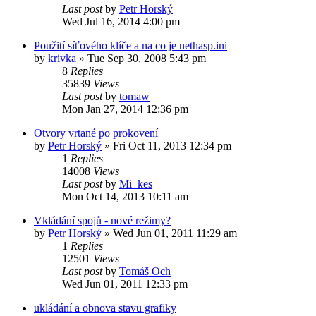
Last post
by
Petr Horský
Wed Jul 16, 2014 4:00 pm
Použití síťového klíče a na co je nethasp.ini
by
krivka
»
Tue Sep 30, 2008 5:43 pm
8
Replies
35839
Views
Last post
by
tomaw
Mon Jan 27, 2014 12:36 pm
Otvory vrtané po prokovení
by
Petr Horský
»
Fri Oct 11, 2013 12:34 pm
1
Replies
14008
Views
Last post
by
Mi_kes
Mon Oct 14, 2013 10:11 am
Vkládání spojů - nové režimy?
by
Petr Horský
»
Wed Jun 01, 2011 11:29 am
1
Replies
12501
Views
Last post
by
Tomáš Och
Wed Jun 01, 2011 12:33 pm
ukládání a obnova stavu grafiky