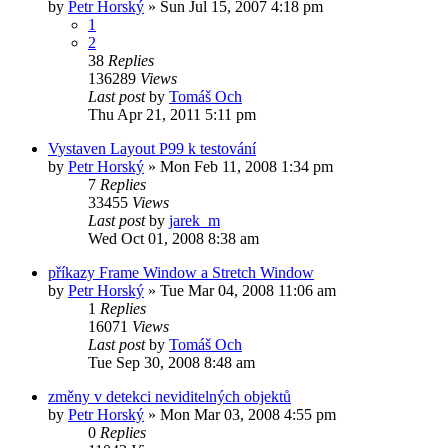
by
Petr Horský
»
Sun Jul 15, 2007 4:18 pm
1
2
38
Replies
136289
Views
Last post
by
Tomáš Och
Thu Apr 21, 2011 5:11 pm
Vystaven Layout P99 k testování
by
Petr Horský
»
Mon Feb 11, 2008 1:34 pm
7
Replies
33455
Views
Last post
by
jarek_m
Wed Oct 01, 2008 8:38 am
příkazy Frame Window a Stretch Window
by
Petr Horský
»
Tue Mar 04, 2008 11:06 am
1
Replies
16071
Views
Last post
by
Tomáš Och
Tue Sep 30, 2008 8:48 am
změny v detekci neviditelných objektů
by
Petr Horský
»
Mon Mar 03, 2008 4:55 pm
0
Replies