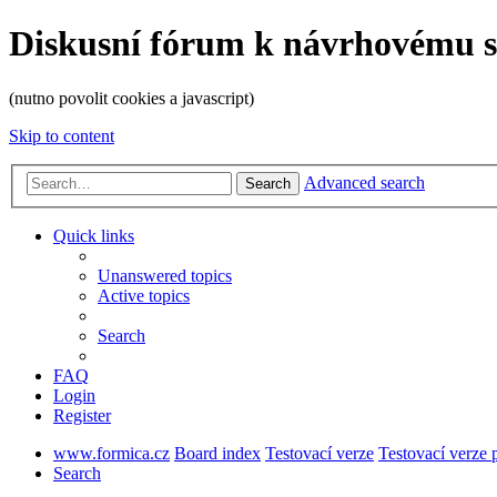
Diskusní fórum k návrhovému 
(nutno povolit cookies a javascript)
Skip to content
Advanced search
Search
Quick links
Unanswered topics
Active topics
Search
FAQ
Login
Register
www.formica.cz
Board index
Testovací verze
Testovací verze
Search