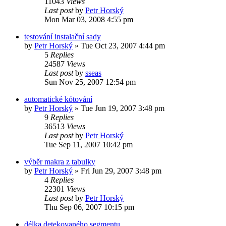
11043
Views
Last post
by
Petr Horský
Mon Mar 03, 2008 4:55 pm
testování instalační sady
by
Petr Horský
»
Tue Oct 23, 2007 4:44 pm
5
Replies
24587
Views
Last post
by
sseas
Sun Nov 25, 2007 12:54 pm
automatické kótování
by
Petr Horský
»
Tue Jun 19, 2007 3:48 pm
9
Replies
36513
Views
Last post
by
Petr Horský
Tue Sep 11, 2007 10:42 pm
výběr makra z tabulky
by
Petr Horský
»
Fri Jun 29, 2007 3:48 pm
4
Replies
22301
Views
Last post
by
Petr Horský
Thu Sep 06, 2007 10:15 pm
délka detekovaného segmentu