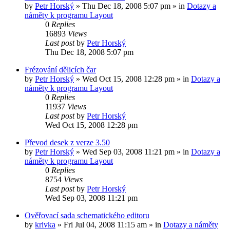
by
Petr Horský
»
Thu Dec 18, 2008 5:07 pm
» in
Dotazy a
náměty k programu Layout
0
Replies
16893
Views
Last post
by
Petr Horský
Thu Dec 18, 2008 5:07 pm
Frézování dělicích čar
by
Petr Horský
»
Wed Oct 15, 2008 12:28 pm
» in
Dotazy a
náměty k programu Layout
0
Replies
11937
Views
Last post
by
Petr Horský
Wed Oct 15, 2008 12:28 pm
Převod desek z verze 3.50
by
Petr Horský
»
Wed Sep 03, 2008 11:21 pm
» in
Dotazy a
náměty k programu Layout
0
Replies
8754
Views
Last post
by
Petr Horský
Wed Sep 03, 2008 11:21 pm
Ověřovací sada schematického editoru
by
krivka
»
Fri Jul 04, 2008 11:15 am
» in
Dotazy a náměty