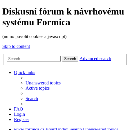
Diskusní fórum k návrhovému
systému Formica
(nutno povolit cookies a javascript)
Skip to content
Advanced search
Search
Quick links
Unanswered topics
Active topics
Search
FAQ
Login
Register
www.formica.cz
Board index
Search
Unanswered topics