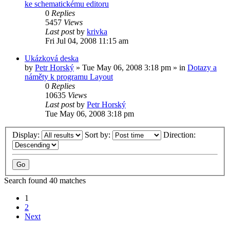
ke schematickému editoru
0
Replies
5457
Views
Last post
by
krivka
Fri Jul 04, 2008 11:15 am
Ukázková deska
by
Petr Horský
»
Tue May 06, 2008 3:18 pm
» in
Dotazy a
náměty k programu Layout
0
Replies
10635
Views
Last post
by
Petr Horský
Tue May 06, 2008 3:18 pm
Display:
Sort by:
Direction:
Search found 40 matches
1
2
Next