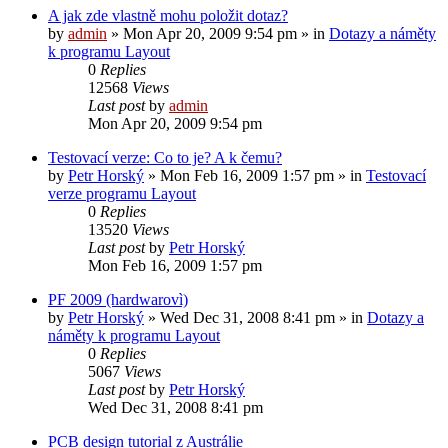
A jak zde vlastně mohu položit dotaz?
by
admin
»
Mon Apr 20, 2009 9:54 pm
» in
Dotazy a náměty
k programu Layout
0
Replies
12568
Views
Last post
by
admin
Mon Apr 20, 2009 9:54 pm
Testovací verze: Co to je? A k čemu?
by
Petr Horský
»
Mon Feb 16, 2009 1:57 pm
» in
Testovací
verze programu Layout
0
Replies
13520
Views
Last post
by
Petr Horský
Mon Feb 16, 2009 1:57 pm
PF 2009 (hardwarovì)
by
Petr Horský
»
Wed Dec 31, 2008 8:41 pm
» in
Dotazy a
náměty k programu Layout
0
Replies
5067
Views
Last post
by
Petr Horský
Wed Dec 31, 2008 8:41 pm
PCB design tutorial z Austrálie