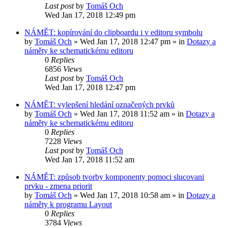
Last post
by
Tomáš Och
Wed Jan 17, 2018 12:49 pm
NÁMĚT: kopírování do clipboardu i v editoru symbolu
by
Tomáš Och
»
Wed Jan 17, 2018 12:47 pm
» in
Dotazy a
náměty ke schematickému editoru
0
Replies
6856
Views
Last post
by
Tomáš Och
Wed Jan 17, 2018 12:47 pm
NÁMĚT: vylepšení hledání označených prvků
by
Tomáš Och
»
Wed Jan 17, 2018 11:52 am
» in
Dotazy a
náměty ke schematickému editoru
0
Replies
7228
Views
Last post
by
Tomáš Och
Wed Jan 17, 2018 11:52 am
NÁMĚT: způsob tvorby komponenty pomoci slucovani
prvku - zmena priorit
by
Tomáš Och
»
Wed Jan 17, 2018 10:58 am
» in
Dotazy a
náměty k programu Layout
0
Replies
3784
Views