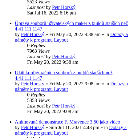
5523
Views
Last post
by
Petr Horský
Sat Jul 16, 2022 6:16 pm
Úprava souborů uživatelských maker z buildů starších než
4.41.111.1147
by
Petr Horský
»
Fri May 20, 2022 9:38 am
» in
Dotazy a
náměty k programu Layout
0
Replies
7963
Views
Last post
by
Petr Horský
Fri May 20, 2022 9:38 am
Užití konfiguračních souborů z buildů starších než
4.41.111.1147
by
Petr Horský
»
Fri May 20, 2022 9:08 am
» in
Dotazy a
náměty k programu Layout
0
Replies
5353
Views
Last post
by
Petr Horský
Fri May 20, 2022 9:08 am
Animovaná demonstrace F. Mravence 3.50 jako video
by
Petr Horský
»
Sun Jul 11, 2021 4:48 pm
» in
Dotazy a
náměty k programu Layout