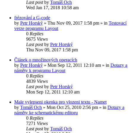
Last post
by
Tomáš Och
Wed Jan 17, 2018 10:58 am
frézování a G-code
by
Petr Horský
»
Thu Nov 09, 2017 1:58 pm
» in
Testovací
verze programu Layout
0
Replies
9675
Views
Last post
by
Petr Horský
Thu Nov 09, 2017 1:58 pm
Článek o množinových operacích
by
Petr Horský
»
Mon Sep 12, 2011 12:10 am
» in
Dotazy a
náměty k programu Layout
0
Replies
4839
Views
Last post
by
Petr Horský
Mon Sep 12, 2011 12:10 am
Male vylepseni okenka pro vlozeni textu - Namet
by
Tomáš Och
»
Mon Oct 25, 2010 2:56 pm
» in
Dotazy a
náměty ke schematickému editoru
0
Replies
7271
Views
Last post
by
Tomáš Och