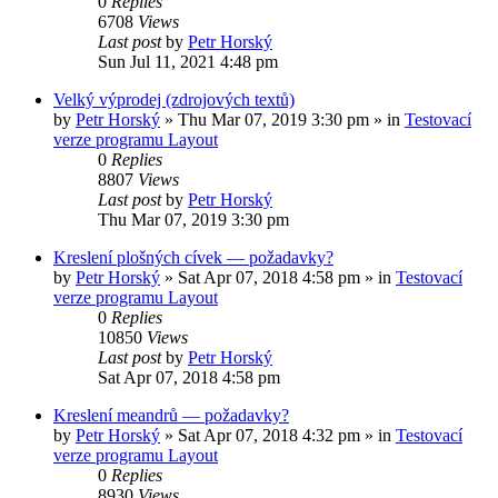
0
Replies
6708
Views
Last post
by
Petr Horský
Sun Jul 11, 2021 4:48 pm
Velký výprodej (zdrojových textů)
by
Petr Horský
»
Thu Mar 07, 2019 3:30 pm
» in
Testovací
verze programu Layout
0
Replies
8807
Views
Last post
by
Petr Horský
Thu Mar 07, 2019 3:30 pm
Kreslení plošných cívek — požadavky?
by
Petr Horský
»
Sat Apr 07, 2018 4:58 pm
» in
Testovací
verze programu Layout
0
Replies
10850
Views
Last post
by
Petr Horský
Sat Apr 07, 2018 4:58 pm
Kreslení meandrů — požadavky?
by
Petr Horský
»
Sat Apr 07, 2018 4:32 pm
» in
Testovací
verze programu Layout
0
Replies
8930
Views