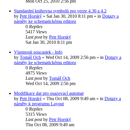
Mon Oct 25, 2010 2:56 pm
Standardní knihovna symbolů pro verze 4.30 a 4.2
by
Petr Horský
»
Sat Jan 30, 2010 8:11 pm
» in
Dotazy a
náměty ke schematickému editoru
0
Replies
5417
Views
Last post
by
Petr Horský
Sat Jan 30, 2010 8:11 pm
Vlastnosti soucastek - Info
by
Tomáš Och
»
Wed Oct 14, 2009 2:56 pm
» in
Dotazy a
náměty ke schematickému editoru
0
Replies
4975
Views
Last post
by
Tomáš Och
Wed Oct 14, 2009 2:56 pm
Modifikace dat pro osazovací automat
by
Petr Horský
»
Thu Oct 08, 2009 9:49 am
» in
Dotazy a
náměty k programu Layout
0
Replies
5315
Views
Last post
by
Petr Horský
Thu Oct 08, 2009 9:49 am