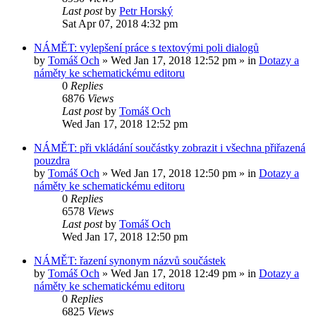
Last post
by
Petr Horský
Sat Apr 07, 2018 4:32 pm
NÁMĚT: vylepšení práce s textovými poli dialogů
by
Tomáš Och
»
Wed Jan 17, 2018 12:52 pm
» in
Dotazy a
náměty ke schematickému editoru
0
Replies
6876
Views
Last post
by
Tomáš Och
Wed Jan 17, 2018 12:52 pm
NÁMĚT: při vkládání součástky zobrazit i všechna přiřazená
pouzdra
by
Tomáš Och
»
Wed Jan 17, 2018 12:50 pm
» in
Dotazy a
náměty ke schematickému editoru
0
Replies
6578
Views
Last post
by
Tomáš Och
Wed Jan 17, 2018 12:50 pm
NÁMĚT: řazení synonym názvů součástek
by
Tomáš Och
»
Wed Jan 17, 2018 12:49 pm
» in
Dotazy a
náměty ke schematickému editoru
0
Replies
6825
Views