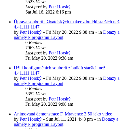
5523
Views
Last post
by
Petr Horský
Sat Jul 16, 2022 6:16 pm
Úprava souborů uživatelských maker z buildů starších než
4.41.111.1147
by
Petr Horský
»
Fri May 20, 2022 9:38 am
» in
Dotazy a
náměty k programu Layout
0
Replies
7963
Views
Last post
by
Petr Horský
Fri May 20, 2022 9:38 am
Užití konfiguračních souborů z buildů starších než
4.41.111.1147
by
Petr Horský
»
Fri May 20, 2022 9:08 am
» in
Dotazy a
náměty k programu Layout
0
Replies
5352
Views
Last post
by
Petr Horský
Fri May 20, 2022 9:08 am
Animovaná demonstrace F. Mravence 3.50 jako video
by
Petr Horský
»
Sun Jul 11, 2021 4:48 pm
» in
Dotazy a
náměty k programu Layout