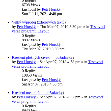
0
Replies
6708
Views
Last post
by
Petr Horský
Sun Jul 11, 2021 4:48 pm
Velký výprodej (zdrojových textů)
by
Petr Horský
»
Thu Mar 07, 2019 3:30 pm
» in
Testovací
verze programu Layout
0
Replies
8807
Views
Last post
by
Petr Horský
Thu Mar 07, 2019 3:30 pm
Kreslení plošných cívek — požadavky?
by
Petr Horský
»
Sat Apr 07, 2018 4:58 pm
» in
Testovací
verze programu Layout
0
Replies
10850
Views
Last post
by
Petr Horský
Sat Apr 07, 2018 4:58 pm
Kreslení meandrů — požadavky?
by
Petr Horský
»
Sat Apr 07, 2018 4:32 pm
» in
Testovací
verze programu Layout
0
Replies
8930
Views