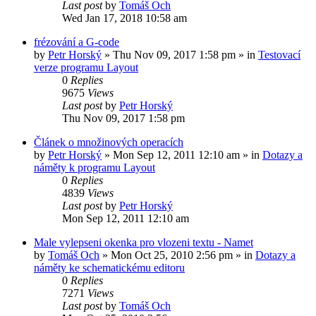
Last post
by
Tomáš Och
Wed Jan 17, 2018 10:58 am
frézování a G-code
by
Petr Horský
»
Thu Nov 09, 2017 1:58 pm
» in
Testovací
verze programu Layout
0
Replies
9675
Views
Last post
by
Petr Horský
Thu Nov 09, 2017 1:58 pm
Článek o množinových operacích
by
Petr Horský
»
Mon Sep 12, 2011 12:10 am
» in
Dotazy a
náměty k programu Layout
0
Replies
4839
Views
Last post
by
Petr Horský
Mon Sep 12, 2011 12:10 am
Male vylepseni okenka pro vlozeni textu - Namet
by
Tomáš Och
»
Mon Oct 25, 2010 2:56 pm
» in
Dotazy a
náměty ke schematickému editoru
0
Replies
7271
Views
Last post
by
Tomáš Och