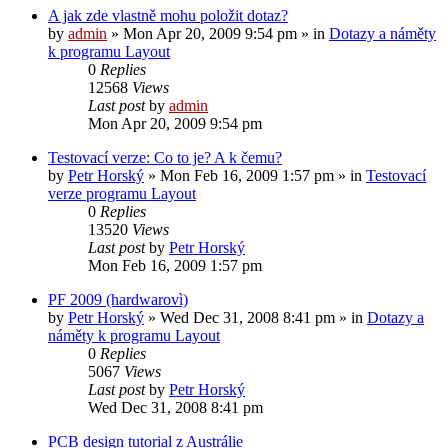
A jak zde vlastně mohu položit dotaz?
by
admin
»
Mon Apr 20, 2009 9:54 pm
» in
Dotazy a náměty
k programu Layout
0
Replies
12568
Views
Last post
by
admin
Mon Apr 20, 2009 9:54 pm
Testovací verze: Co to je? A k čemu?
by
Petr Horský
»
Mon Feb 16, 2009 1:57 pm
» in
Testovací
verze programu Layout
0
Replies
13520
Views
Last post
by
Petr Horský
Mon Feb 16, 2009 1:57 pm
PF 2009 (hardwarovì)
by
Petr Horský
»
Wed Dec 31, 2008 8:41 pm
» in
Dotazy a
náměty k programu Layout
0
Replies
5067
Views
Last post
by
Petr Horský
Wed Dec 31, 2008 8:41 pm
PCB design tutorial z Austrálie