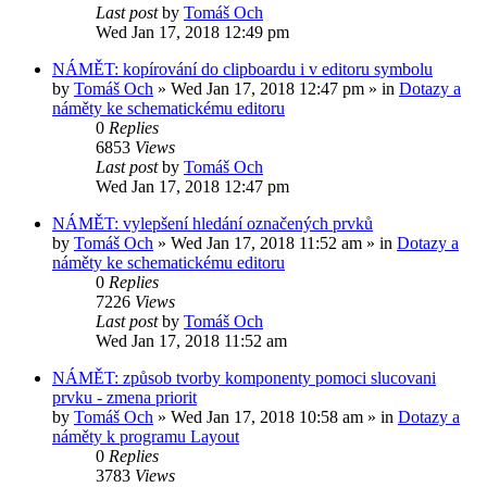
Last post
by
Tomáš Och
Wed Jan 17, 2018 12:49 pm
NÁMĚT: kopírování do clipboardu i v editoru symbolu
by
Tomáš Och
»
Wed Jan 17, 2018 12:47 pm
» in
Dotazy a
náměty ke schematickému editoru
0
Replies
6853
Views
Last post
by
Tomáš Och
Wed Jan 17, 2018 12:47 pm
NÁMĚT: vylepšení hledání označených prvků
by
Tomáš Och
»
Wed Jan 17, 2018 11:52 am
» in
Dotazy a
náměty ke schematickému editoru
0
Replies
7226
Views
Last post
by
Tomáš Och
Wed Jan 17, 2018 11:52 am
NÁMĚT: způsob tvorby komponenty pomoci slucovani
prvku - zmena priorit
by
Tomáš Och
»
Wed Jan 17, 2018 10:58 am
» in
Dotazy a
náměty k programu Layout
0
Replies
3783
Views