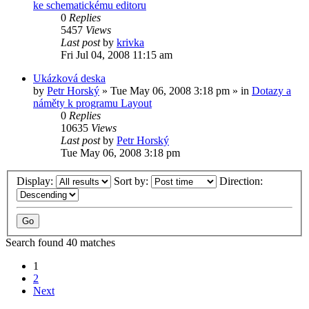
ke schematickému editoru
0
Replies
5457
Views
Last post
by
krivka
Fri Jul 04, 2008 11:15 am
Ukázková deska
by
Petr Horský
»
Tue May 06, 2008 3:18 pm
» in
Dotazy a
náměty k programu Layout
0
Replies
10635
Views
Last post
by
Petr Horský
Tue May 06, 2008 3:18 pm
Display:
Sort by:
Direction:
Search found 40 matches
1
2
Next