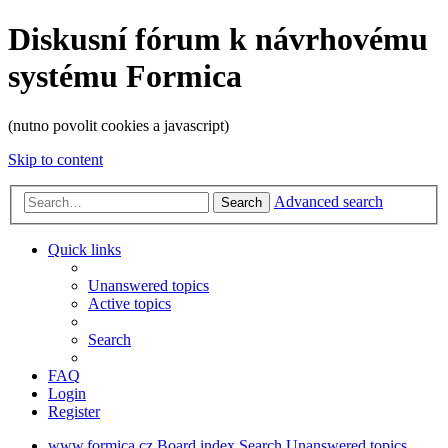
Diskusní fórum k návrhovému
systému Formica
(nutno povolit cookies a javascript)
Skip to content
Advanced search
Search
Quick links
Unanswered topics
Active topics
Search
FAQ
Login
Register
www.formica.cz
Board index
Search
Unanswered topics