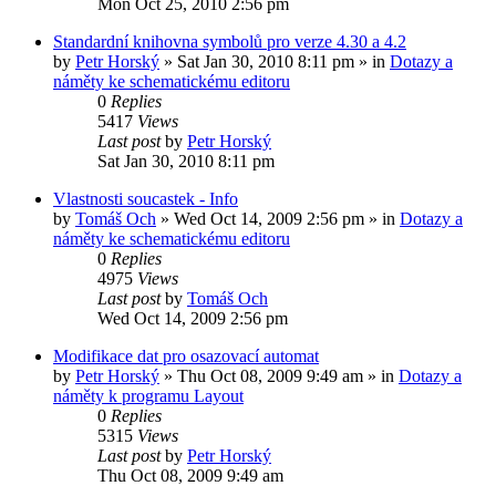
Mon Oct 25, 2010 2:56 pm
Standardní knihovna symbolů pro verze 4.30 a 4.2
by
Petr Horský
»
Sat Jan 30, 2010 8:11 pm
» in
Dotazy a
náměty ke schematickému editoru
0
Replies
5417
Views
Last post
by
Petr Horský
Sat Jan 30, 2010 8:11 pm
Vlastnosti soucastek - Info
by
Tomáš Och
»
Wed Oct 14, 2009 2:56 pm
» in
Dotazy a
náměty ke schematickému editoru
0
Replies
4975
Views
Last post
by
Tomáš Och
Wed Oct 14, 2009 2:56 pm
Modifikace dat pro osazovací automat
by
Petr Horský
»
Thu Oct 08, 2009 9:49 am
» in
Dotazy a
náměty k programu Layout
0
Replies
5315
Views
Last post
by
Petr Horský
Thu Oct 08, 2009 9:49 am