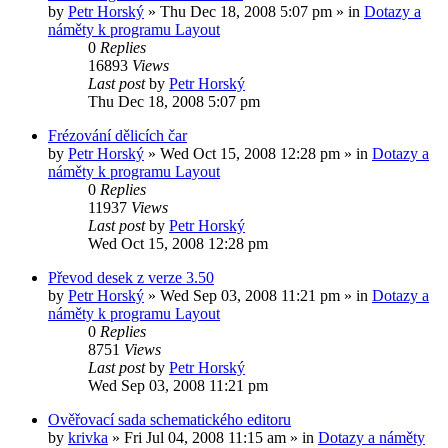
by
Petr Horský
»
Thu Dec 18, 2008 5:07 pm
» in
Dotazy a
náměty k programu Layout
0
Replies
16893
Views
Last post
by
Petr Horský
Thu Dec 18, 2008 5:07 pm
Frézování dělicích čar
by
Petr Horský
»
Wed Oct 15, 2008 12:28 pm
» in
Dotazy a
náměty k programu Layout
0
Replies
11937
Views
Last post
by
Petr Horský
Wed Oct 15, 2008 12:28 pm
Převod desek z verze 3.50
by
Petr Horský
»
Wed Sep 03, 2008 11:21 pm
» in
Dotazy a
náměty k programu Layout
0
Replies
8751
Views
Last post
by
Petr Horský
Wed Sep 03, 2008 11:21 pm
Ověřovací sada schematického editoru
by
krivka
»
Fri Jul 04, 2008 11:15 am
» in
Dotazy a náměty