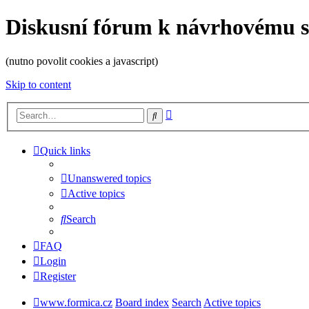
Diskusní fórum k návrhovému 
(nutno povolit cookies a javascript)
Skip to content
Advanced
Search
search
Quick links
Unanswered topics
Active topics
Search
FAQ
Login
Register
www.formica.cz
Board index
Search
Active topics