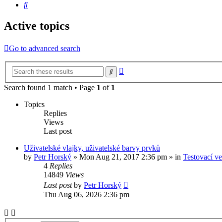
Search
Active topics
Go to advanced search
Advanced
Search
search
Search found 1 match • Page
1
of
1
Topics
Replies
Views
Last post
Uživatelské vlajky, uživatelské barvy prvků
by
Petr Horský
»
Mon Aug 21, 2017 2:36 pm
» in
Testovací v
4
Replies
14849
Views
Last post
by
Petr Horský
Thu Aug 06, 2026 2:36 pm