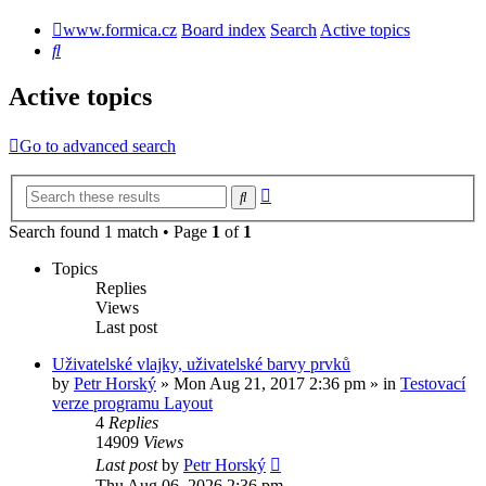
www.formica.cz
Board index
Search
Active topics
Search
Active topics
Go to advanced search
Advanced
Search
search
Search found 1 match • Page
1
of
1
Topics
Replies
Views
Last post
Uživatelské vlajky, uživatelské barvy prvků
by
Petr Horský
»
Mon Aug 21, 2017 2:36 pm
» in
Testovací
verze programu Layout
4
Replies
14909
Views
Last post
by
Petr Horský
Thu Aug 06, 2026 2:36 pm