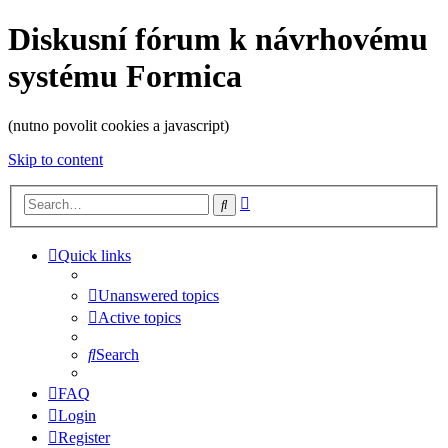
Diskusní fórum k návrhovému
systému Formica
(nutno povolit cookies a javascript)
Skip to content
Advanced
Search
search
Quick links
Unanswered topics
Active topics
Search
FAQ
Login
Register